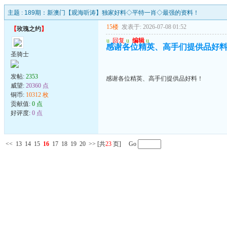
主题 :
189期：新澳门【观海听涛】独家好料◇平特一肖◇最强的资料！
15楼
发表于: 2026-07-08 01:52
【
玫瑰之约
】
u
回复
u
编辑
u
感谢各位精英、高手们提供品好
圣骑士
发帖:
2353
感谢各位精英、高手们提供品好料！
威望:
20360 点
铜币:
10312 枚
贡献值:
0 点
好评度:
0 点
<<
13
14
15
16
17
18
19
20
>>
[共
23
页] Go