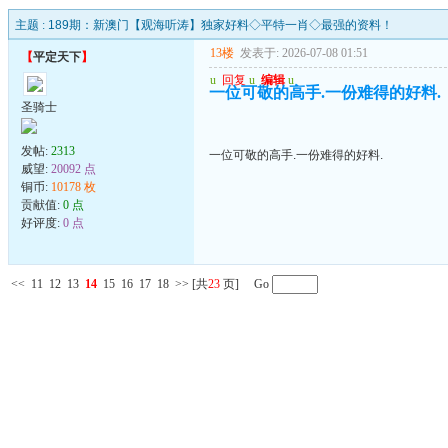
主题 :
189期：新澳门【观海听涛】独家好料◇平特一肖◇最强的资料！
13楼
发表于: 2026-07-08 01:51
【
平定天下
】
u
回复
u
编辑
u
一位可敬的高手.一份难得的好料.
圣骑士
发帖:
2313
一位可敬的高手.一份难得的好料.
威望:
20092 点
铜币:
10178 枚
贡献值:
0 点
好评度:
0 点
<<
11
12
13
14
15
16
17
18
>>
[共
23
页] Go