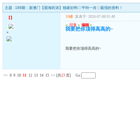
主题 :
189期：新澳门【观海听涛】独家好料◇平特一肖◇最强的资料！
10楼
发表于: 2026-07-08 01:48
【
】
u
回复
u
编辑
u
我要把你顶得高高的~
*
我要把你顶得高高的~
<<
8
9
10
11
12
13
14
15
>>
[共
23
页] Go