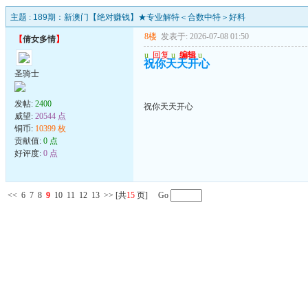
主题 :
189期：新澳门【绝对赚钱】★专业解特＜合数中特＞好料
8楼
发表于: 2026-07-08 01:50
【
倩女多情
】
u
回复
u
编辑
u
祝你天天开心
圣骑士
发帖:
2400
祝你天天开心
威望:
20544 点
铜币:
10399 枚
贡献值:
0 点
好评度:
0 点
<<
6
7
8
9
10
11
12
13
>>
[共
15
页] Go