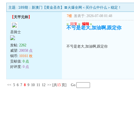
主题 :
189期：新澳门【黄金圣衣】〓火爆全网＜买什么中什么＞稳定！
7楼
发表于: 2026-07-08 01:48
【
天平元帅
】
u
回复
u
编辑
u
不亏是老大,加油啊,跟定你
圣骑士
发帖:
2262
不亏是老大,加油啊,跟定你
威望:
20058 点
铜币:
10161 枚
贡献值:
0 点
好评度:
0 点
<<
5
6
7
8
9
10
11
12
>>
[共
15
页] Go