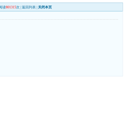
阅读
801315
次 |
返回列表
|
关闭本页