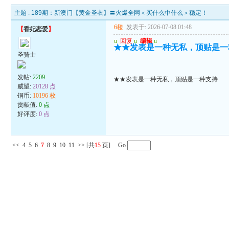
主题 :
189期：新澳门【黄金圣衣】〓火爆全网＜买什么中什么＞稳定！
6楼
发表于: 2026-07-08 01:48
【
香妃恋爱
】
u
回复
u
编辑
u
★★发表是一种无私，顶贴是一
圣骑士
发帖:
2209
★★发表是一种无私，顶贴是一种支持
威望:
20128 点
铜币:
10196 枚
贡献值:
0 点
好评度:
0 点
<<
4
5
6
7
8
9
10
11
>>
[共
15
页] Go