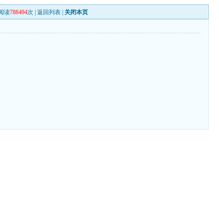
阅读
788494
次 |
返回列表
|
关闭本页