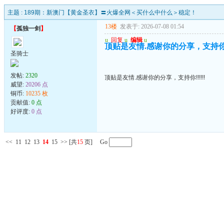
主题 :
189期：新澳门【黄金圣衣】〓火爆全网＜买什么中什么＞稳定！
13楼
发表于: 2026-07-08 01:54
【
孤独一剑
】
u
回复
u
编辑
u
顶贴是友情.感谢你的分享，支持你!!!
圣骑士
发帖:
2320
顶贴是友情.感谢你的分享，支持你!!!!!!
威望:
20206 点
铜币:
10235 枚
贡献值:
0 点
好评度:
0 点
<<
11
12
13
14
15
>>
[共
15
页] Go