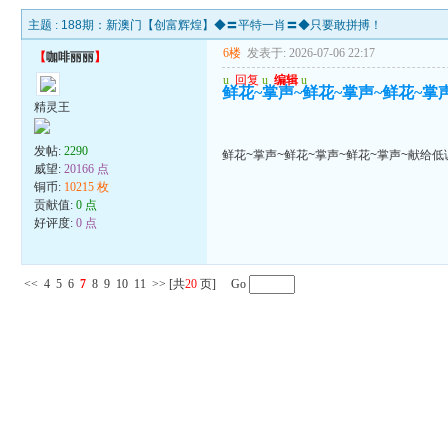
主题 :
188期：新澳门【创富辉煌】◆〓平特一肖〓◆只要敢拼搏！
6楼
发表于: 2026-07-06 22:17
【
咖啡丽丽
】
u
回复
u
编辑
u
鲜花~掌声~鲜花~掌声~鲜花~掌
精灵王
发帖:
2290
鲜花~掌声~鲜花~掌声~鲜花~掌声~献给
威望:
20166 点
铜币:
10215 枚
贡献值:
0 点
好评度:
0 点
<<
4
5
6
7
8
9
10
11
>>
[共
20
页] Go