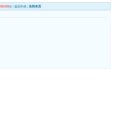
094589
次 |
返回列表
|
关闭本页