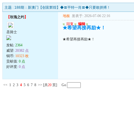
主题 :
188期：新澳门【创富辉煌】◆〓平特一肖〓◆只要敢拼搏！
地板
发表于: 2026-07-06 22:16
【
玫瑰之约
】
u
回复
u
编辑
u
★希望再接再励★！
圣骑士
★希望再接再励★！
发帖:
2364
威望:
20382 点
铜币:
10323 枚
贡献值:
0 点
好评度:
0 点
<<
1
2
3
4
5
6
7
8
>>
[共
20
页] Go