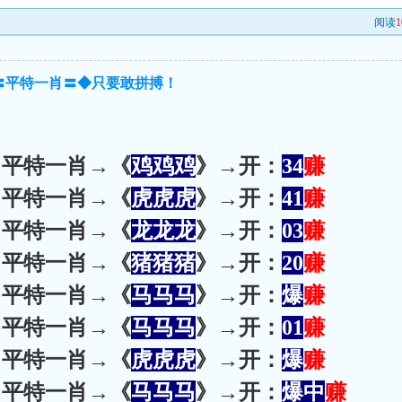
阅读
1
◆〓平特一肖〓◆只要敢拼搏！
→平特一肖→《
鸡鸡鸡
》→开：
34
赚
→平特一肖→《
虎虎虎
》→开：
41
赚
→平特一肖→《
龙龙龙
》→开：
03
赚
→平特一肖→《
猪猪猪
》→开：
20
赚
→平特一肖→《
马马马
》→开：
爆
赚
→平特一肖→《
马马马
》→开：
01
赚
→平特一肖→《
虎虎虎
》→开：
爆
赚
→平特一肖→《
马马马
》→开：
爆中
赚