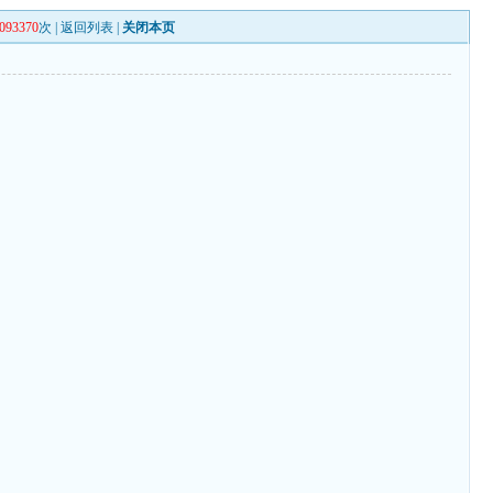
093370
次 |
返回列表
|
关闭本页