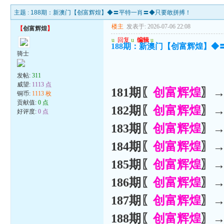
主题 :
188期：新澳门【创富辉煌】◆〓平特一肖〓◆只要敢拼搏！
楼主
发表于: 2026-07-06 22:08
【
创富辉煌
】
u
回复
u
编辑
u
188期：新澳门【创富辉煌】
骑士
发帖:
311
威望:
1113 点
181期〖
创富辉煌
〗
铜币:
1113 枚
贡献值:
0 点
182期〖
创富辉煌
〗
好评度:
0 点
183期〖
创富辉煌
〗
184期〖
创富辉煌
〗
185期〖
创富辉煌
〗
186期〖
创富辉煌
〗
187期〖
创富辉煌
〗
188期〖
创富辉煌
〗