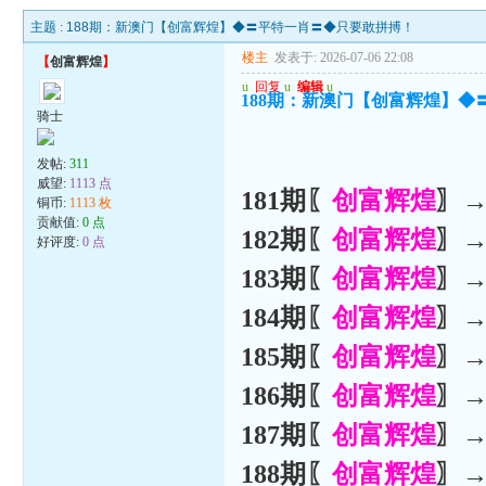
主题 :
188期：新澳门【创富辉煌】◆〓平特一肖〓◆只要敢拼搏！
楼主
发表于: 2026-07-06 22:08
【
创富辉煌
】
u
回复
u
编辑
u
188期：新澳门【创富辉煌】
骑士
发帖:
311
威望:
1113 点
181期〖
创富辉煌
〗
铜币:
1113 枚
贡献值:
0 点
182期〖
创富辉煌
〗
好评度:
0 点
183期〖
创富辉煌
〗
184期〖
创富辉煌
〗
185期〖
创富辉煌
〗
186期〖
创富辉煌
〗
187期〖
创富辉煌
〗
188期〖
创富辉煌
〗