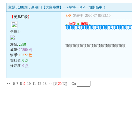
主题 :
188期：新澳门【大唐盛世】━>平特一肖<━期期高中！
8楼
发表于: 2026-07-06 22:19
【
灵儿红妆
】
u
回复
u
编辑
u
顶顶顶顶顶顶顶顶顶顶顶顶顶顶
圣骑士
发帖:
2390
顶顶顶顶顶顶顶顶顶顶顶顶顶顶顶顶顶
威望:
20380 点
铜币:
10322 枚
贡献值:
0 点
好评度:
0 点
<<
6
7
8
9
10
11
12
13
>>
[共
25
页] Go