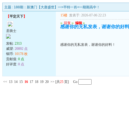
主题 :
188期：新澳门【大唐盛世】━>平特一肖<━期期高中！
15楼
发表于: 2026-07-06 22:23
【
平定天下
】
u
回复
u
编辑
u
感谢你的无私发表，谢谢你的好
圣骑士
发帖:
2313
感谢你的无私发表，谢谢你的好料！
威望:
20092 点
铜币:
10178 枚
贡献值:
0 点
好评度:
0 点
<<
13
14
15
16
17
18
19
20
>>
[共
25
页] Go