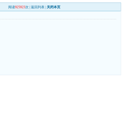
阅读
925923
次 |
返回列表
|
关闭本页