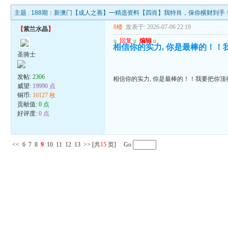
主题 :
188期：新澳门【成人之善】━精选资料【四肖】我特肖，保你横财到手
8楼
发表于: 2026-07-06 22:19
【
紫兰水晶
】
u
回复
u
编辑
u
相信你的实力, 你是最棒的！！
圣骑士
发帖:
2306
相信你的实力, 你是最棒的！！我要把你顶得
威望:
19990 点
铜币:
10127 枚
贡献值:
0 点
好评度:
0 点
<<
6
7
8
9
10
11
12
13
>>
[共
15
页] Go