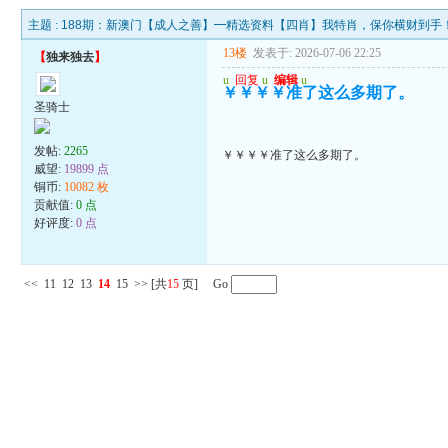
主题 :
188期：新澳门【成人之善】━精选资料【四肖】我特肖，保你横财到手
13楼
发表于: 2026-07-06 22:25
【
独来独去
】
u
回复
u
编辑
u
￥￥￥￥准了这么多期了。
圣骑士
发帖:
2265
￥￥￥￥准了这么多期了。
威望:
19899 点
铜币:
10082 枚
贡献值:
0 点
好评度:
0 点
<<
11
12
13
14
15
>>
[共
15
页] Go