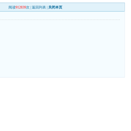
阅读
912839
次 |
返回列表
|
关闭本页