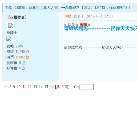
主题 :
188期：新澳门【成人之善】━精选资料【四肖】我特肖，保你横财到手！
10楼
发表于: 2026-07-06 22:20
【
火爆作者
】
u
回复
u
编辑
u
请继续精彩~~~~~~~~~祝你天天快乐~
圣骑士
发帖:
2285
请继续精彩~~~~~~~~~祝你天天快乐~~~~~~
威望:
19740 点
铜币:
10002 枚
贡献值:
0 点
好评度:
0 点
<<
8
9
10
11
12
13
14
15
>>
[共
15
页] Go