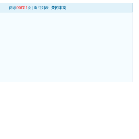
阅读
906311
次 |
返回列表
|
关闭本页