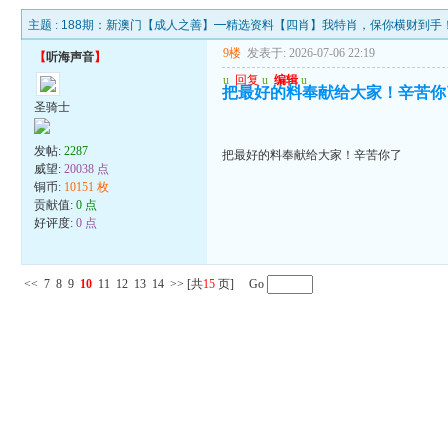
主题 :
188期：新澳门【成人之善】━精选资料【四肖】我特肖，保你横财到手
9楼
发表于: 2026-07-06 22:19
【
听海声音
】
u
回复
u
编辑
u
把最好的料奉献给大家！辛苦你
圣骑士
发帖:
2287
把最好的料奉献给大家！辛苦你了
威望:
20038 点
铜币:
10151 枚
贡献值:
0 点
好评度:
0 点
<<
7
8
9
10
11
12
13
14
>>
[共
15
页] Go