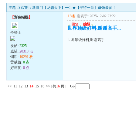
主题 :
337期：新澳门【龙霸天下】━◇★【平特一肖】赚钱最多！
13楼
发表于: 2025-12-02 23:22
【
彩色蝴蝶
】
u
回复
u
编辑
u
世界顶级好料,谢谢高手...
圣骑士
世界顶级好料,谢谢高手...
发帖:
2325
威望:
20318 点
铜币:
10291 枚
贡献值:
0 点
好评度:
0 点
<<
11
12
13
14
15
16
>>
[共
16
页] Go