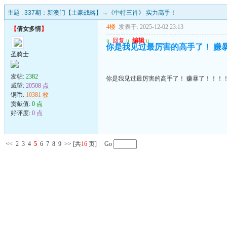
主题 :
337期：新澳门【土豪战略】→《中特三肖》 实力高手！
4楼
发表于: 2025-12-02 23:13
【
倩女多情
】
u
回复
u
编辑
u
你是我见过最厉害的高手了！ 赚
圣骑士
发帖:
2382
你是我见过最厉害的高手了！ 赚暴了！！！
威望:
20508 点
铜币:
10381 枚
贡献值:
0 点
好评度:
0 点
<<
2
3
4
5
6
7
8
9
>>
[共
16
页] Go