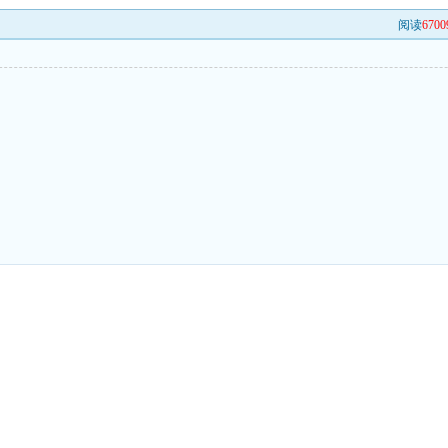
阅读
6700