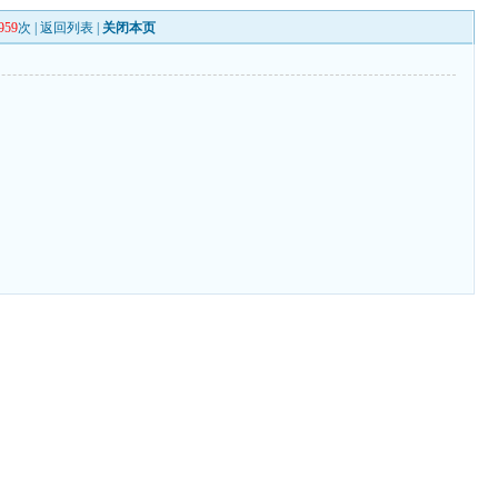
959
次 |
返回列表
|
关闭本页