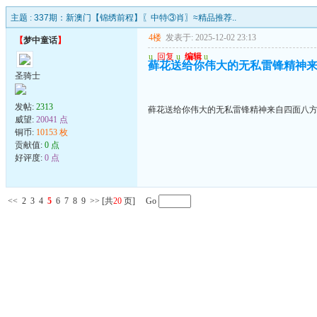
主题 :
337期：新澳门【锦绣前程】〖中特③肖〗≈精品推荐..
4楼
发表于: 2025-12-02 23:13
【
梦中童话
】
u
回复
u
编辑
u
藓花送给你伟大的无私雷锋精神
圣骑士
发帖:
2313
藓花送给你伟大的无私雷锋精神来自四面八
威望:
20041 点
铜币:
10153 枚
贡献值:
0 点
好评度:
0 点
<<
2
3
4
5
6
7
8
9
>>
[共
20
页] Go