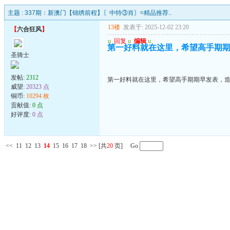
主题 :
337期：新澳门【锦绣前程】〖中特③肖〗≈精品推荐..
13楼
发表于: 2025-12-02 23:20
【
六合狂风
】
u
回复
u
编辑
u
第一好料就在这里，希望高手期
圣骑士
发帖:
2312
第一好料就在这里，希望高手期期早发表，
威望:
20323 点
铜币:
10294 枚
贡献值:
0 点
好评度:
0 点
<<
11
12
13
14
15
16
17
18
>>
[共
20
页] Go