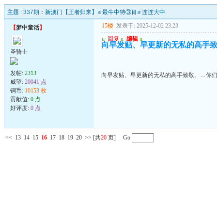
主题 :
337期：新澳门【王者归来】≌最牛中特③肖≌连连大中.
15楼
发表于: 2025-12-02 23:23
【
梦中童话
】
u
回复
u
编辑
u
向早发贴、早更新的无私的高手致
圣骑士
发帖:
2313
向早发贴、早更新的无私的高手致敬。…你们
威望:
20041 点
铜币:
10153 枚
贡献值:
0 点
好评度:
0 点
<<
13
14
15
16
17
18
19
20
>>
[共
20
页] Go