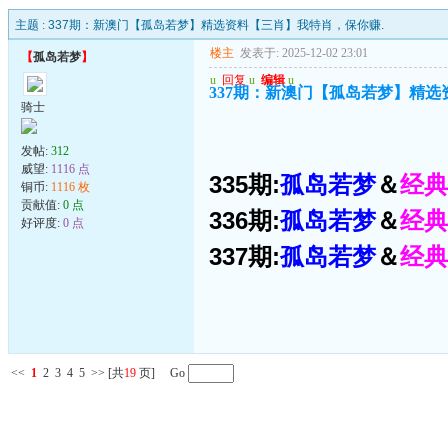
主题 :
337期：新澳门【孤岛若梦】精选资料【三肖】我特肖，保你赚.
楼主
发表于: 2025-12-02 23:01
【
孤岛若梦
】
u
回复
u
编辑
u
337期：新澳门【孤岛若梦】精选
骑士
发帖:
312
威望:
1116 点
335期:
孤岛若梦
＆
经典
铜币:
1116 枚
贡献值:
0 点
336期:
孤岛若梦
＆
经典
好评度:
0 点
337期:
孤岛若梦
＆
经典
<<
1
2
3
4
5
>>
[共
19
页] Go