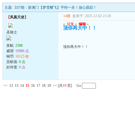
主题 :
337期：新澳门【梦雪樱飞】平特一肖！放心跟踪！
14楼
发表于: 2025-12-02 23:20
【
凤凰天使
】
u
回复
u
编辑
u
顶你再大中！！
圣骑士
发帖:
2308
顶你再大中！！
威望:
19986 点
铜币:
10125 枚
贡献值:
0 点
好评度:
0 点
<<
12
13
14
15
16
17
18
19
>>
[共
19
页] Go