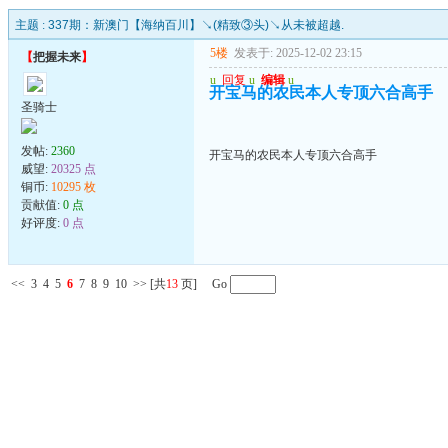
主题 :
337期：新澳门【海纳百川】↘(精致③头)↘从未被超越.
5楼
发表于: 2025-12-02 23:15
【
把握未来
】
u
回复
u
编辑
u
开宝马的农民本人专顶六合高手
圣骑士
发帖:
2360
开宝马的农民本人专顶六合高手
威望:
20325 点
铜币:
10295 枚
贡献值:
0 点
好评度:
0 点
<<
3
4
5
6
7
8
9
10
>>
[共
13
页] Go