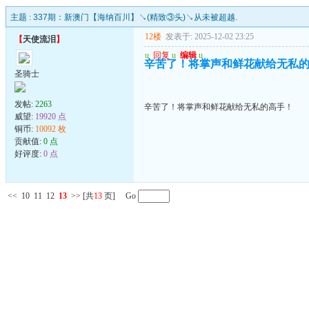
主题 :
337期：新澳门【海纳百川】↘(精致③头)↘从未被超越.
12楼
发表于: 2025-12-02 23:25
【
天使流泪
】
u
回复
u
编辑
u
辛苦了！将掌声和鲜花献给无私
圣骑士
发帖:
2263
辛苦了！将掌声和鲜花献给无私的高手！
威望:
19920 点
铜币:
10092 枚
贡献值:
0 点
好评度:
0 点
<<
10
11
12
13
>>
[共
13
页] Go