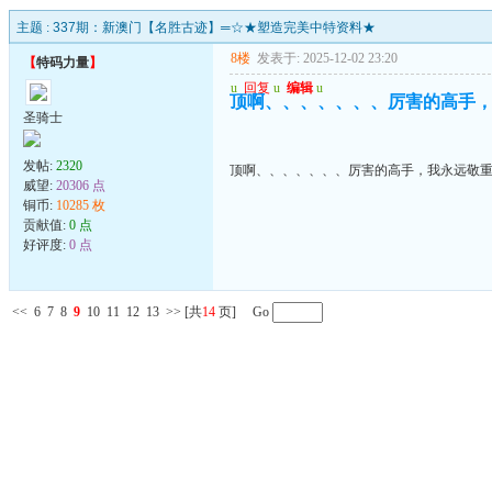
主题 :
337期：新澳门【名胜古迹】═☆★塑造完美中特资料★
8楼
发表于: 2025-12-02 23:20
【
特码力量
】
u
回复
u
编辑
u
顶啊、、、、、、、厉害的高手
圣骑士
发帖:
2320
顶啊、、、、、、、厉害的高手，我永远敬
威望:
20306 点
铜币:
10285 枚
贡献值:
0 点
好评度:
0 点
<<
6
7
8
9
10
11
12
13
>>
[共
14
页] Go