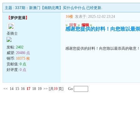
主题 :
337期：新澳门【南鹞北鹰】买什么中什么 已经更新.
16楼
发表于: 2025-12-02 23:24
【
梦伊意满
】
u
回复
u
编辑
u
感谢您提供的好料！向您致以最
圣骑士
发帖:
2402
感谢您提供的好料！向您致以最崇高的敬意
威望:
20486 点
铜币:
10375 枚
贡献值:
0 点
好评度:
0 点
<<
14
15
16
17
18
19
>>
[共
19
页] Go