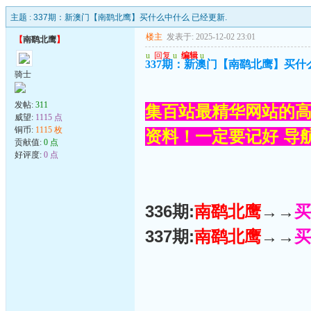
主题 :
337期：新澳门【南鹞北鹰】买什么中什么 已经更新.
楼主
发表于: 2025-12-02 23:01
【
南鹞北鹰
】
u
回复
u
编辑
u
337期：新澳门【南鹞北鹰】买什
骑士
发帖:
311
集百站最精华网站的高
威望:
1115 点
铜币:
1115 枚
资料！一定要记好 导航网
贡献值:
0 点
好评度:
0 点
336期:
南鹞北鹰
→→
买
337期:
南鹞北鹰
→→
买