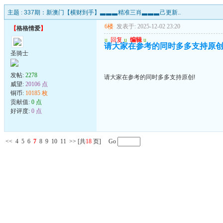
主题 :
337期：新澳门【横财到手】▃▃▃精准三肖▃▃▃己更新..
6楼
发表于: 2025-12-02 23:20
【
格格情爱
】
u
回复
u
编辑
u
请大家在参考的同时多多支持原创
圣骑士
发帖:
2278
请大家在参考的同时多多支持原创!
威望:
20106 点
铜币:
10185 枚
贡献值:
0 点
好评度:
0 点
<<
4
5
6
7
8
9
10
11
>>
[共
18
页] Go