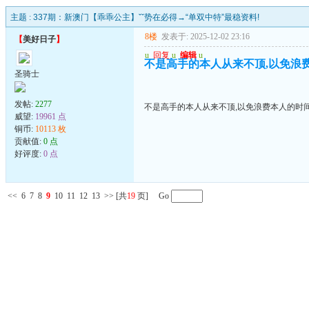
主题 :
337期：新澳门【乖乖公主】ˇˇ势在必得→“单双中特”最稳资料!
8楼
发表于: 2025-12-02 23:16
【
美好日子
】
u
回复
u
编辑
u
不是高手的本人从来不顶,以免浪
圣骑士
发帖:
2277
不是高手的本人从来不顶,以免浪费本人的时
威望:
19961 点
铜币:
10113 枚
贡献值:
0 点
好评度:
0 点
<<
6
7
8
9
10
11
12
13
>>
[共
19
页] Go