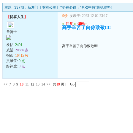
主题 :
337期：新澳门【乖乖公主】ˇˇ势在必得→“单双中特”最稳资料!
9楼
发表于: 2025-12-02 23:17
【
忧喜人生
】
u
回复
u
编辑
u
高手辛苦了向你致敬!!!!
圣骑士
发帖:
2401
高手辛苦了向你致敬!!!!
威望:
20566 点
铜币:
10415 枚
贡献值:
0 点
好评度:
0 点
<<
7
8
9
10
11
12
13
14
>>
[共
19
页] Go