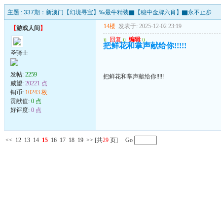
主题 :
337期：新澳门【幻境寻宝】‰最牛精装▇【稳中金牌六肖】▇永不止步
14楼
发表于: 2025-12-02 23:19
【
游戏人间
】
u
回复
u
编辑
u
把鲜花和掌声献给你!!!!!
圣骑士
发帖:
2259
把鲜花和掌声献给你!!!!!
威望:
20221 点
铜币:
10243 枚
贡献值:
0 点
好评度:
0 点
<<
12
13
14
15
16
17
18
19
>>
[共
29
页] Go