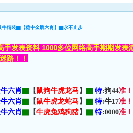
‰最牛精装▇【稳中金牌六肖】▇永不止步
手发表资料 1000多位网络高手期期发表
不会迷路！！
最牛六肖
▇
【
鼠狗牛虎龙马
】
▇
特
:狗44
准
最牛六肖
▇
【
鼠牛虎龙蛇马
】
▇
特
:牛17
准
最牛六肖
▇
【
牛虎兔鸡狗猪
】
▇
特
:0000
准