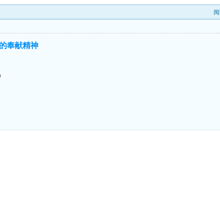
阅
的奉献精神
神