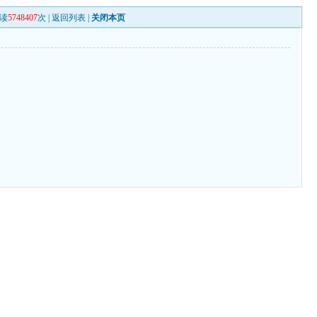
读
5748407
次 |
返回列表
|
关闭本页