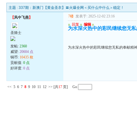
主题 :
337期：新澳门【黄金圣衣】〓火爆全网＜买什么中什么＞稳定！
7楼
发表于: 2025-12-02 23:16
【
风中飞燕
】
u
回复
u
编辑
u
为水深火热中的彩民继续您无私
圣骑士
发帖:
2360
为水深火热中的彩民继续您无私的奉献精
威望:
20604 点
铜币:
10435 枚
贡献值:
0 点
好评度:
0 点
<<
5
6
7
8
9
10
11
12
>>
[共
17
页] Go