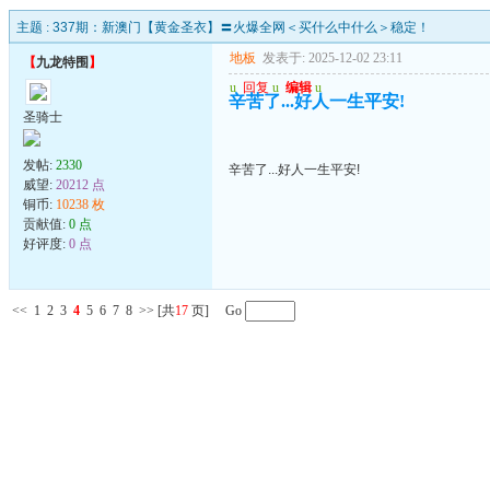
主题 :
337期：新澳门【黄金圣衣】〓火爆全网＜买什么中什么＞稳定！
地板
发表于: 2025-12-02 23:11
【
九龙特围
】
u
回复
u
编辑
u
辛苦了...好人一生平安!
圣骑士
发帖:
2330
辛苦了...好人一生平安!
威望:
20212 点
铜币:
10238 枚
贡献值:
0 点
好评度:
0 点
<<
1
2
3
4
5
6
7
8
>>
[共
17
页] Go