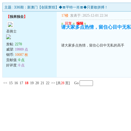
主题 :
336期：新澳门【创富辉煌】◆〓平特一肖〓◆只要敢拼搏！
17楼
发表于: 2025-12-01 22:34
【
独来独去
】
u
回复
u
编辑
u
请大家多点热情，留住心目中无
圣骑士
发帖:
2270
请大家多点热情，留住心目中无私的高手
威望:
19909 点
铜币:
10087 枚
贡献值:
0 点
好评度:
0 点
<<
15
16
17
18
19
20
21
22
>>
[共
28
页] Go