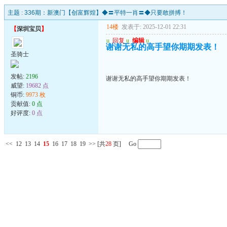
主题 :
336期：新澳门【创富辉煌】◆〓平特一肖〓◆只要敢拼搏！
14楼
发表于: 2025-12-01 22:31
【
深圳宝贝
】
u
回复
u
编辑
u
谢谢无私的高手望你期期发表！
圣骑士
发帖:
2196
谢谢无私的高手望你期期发表！
威望:
19682 点
铜币:
9973 枚
贡献值:
0 点
好评度:
0 点
<<
12
13
14
15
16
17
18
19
>>
[共
28
页] Go