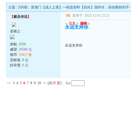
主题 :
336期：新澳门【成人之善】━精选资料【四肖】我特肖，保你横财到手
5楼
发表于: 2025-12-01 22:21
【
赌圣传说
】
u
回复
u
编辑
u
永远支持你
圣骑士
发帖:
2316
永远支持你
威望:
20589 点
铜币:
10427 枚
贡献值:
0 点
好评度:
0 点
<<
3
4
5
6
7
8
9
10
>>
[共
29
页] Go