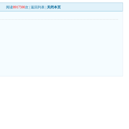
阅读
8917590
次 |
返回列表
|
关闭本页