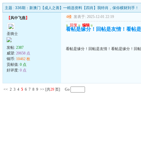
主题 :
336期：新澳门【成人之善】━精选资料【四肖】我特肖，保你横财到手！
4楼
发表于: 2025-12-01 22:19
【
风中飞燕
】
u
回复
u
编辑
u
看帖是缘分！回帖是友情！看帖
圣骑士
发帖:
2387
看帖是缘分！回帖是友情！看帖是缘分！回
威望:
20658 点
铜币:
10462 枚
贡献值:
0 点
好评度:
0 点
<<
2
3
4
5
6
7
8
9
>>
[共
29
页] Go