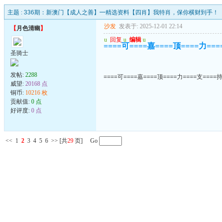
主题 :
336期：新澳门【成人之善】━精选资料【四肖】我特肖，保你横财到手！
沙发
发表于: 2025-12-01 22:14
【
月色清幽
】
u
回复
u
编辑
u
====可====嘉====顶====力===
圣骑士
发帖:
2288
====可====嘉====顶====力====支====持
威望:
20168 点
铜币:
10216 枚
贡献值:
0 点
好评度:
0 点
<<
1
2
3
4
5
6
>>
[共
29
页] Go