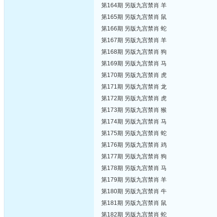
第164期 另版九宫禁肖 羊
第165期 另版九宫禁肖 鼠
第166期 另版九宫禁肖 蛇
第167期 另版九宫禁肖 羊
第168期 另版九宫禁肖 狗
第169期 另版九宫禁肖 马
第170期 另版九宫禁肖 虎
第171期 另版九宫禁肖 龙
第172期 另版九宫禁肖 虎
第173期 另版九宫禁肖 猴
第174期 另版九宫禁肖 马
第175期 另版九宫禁肖 蛇
第176期 另版九宫禁肖 鸡
第177期 另版九宫禁肖 狗
第178期 另版九宫禁肖 马
第179期 另版九宫禁肖 羊
第180期 另版九宫禁肖 牛
第181期 另版九宫禁肖 鼠
第182期 另版九宫禁肖 蛇