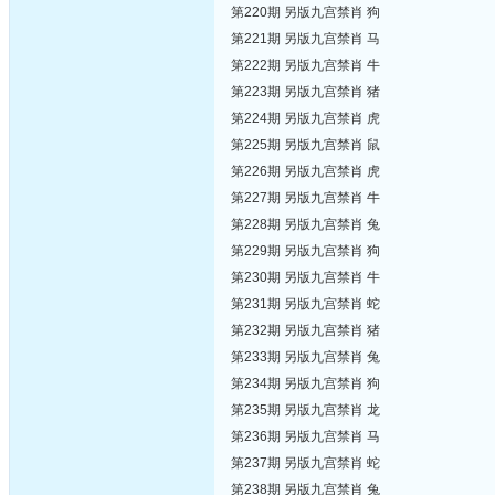
第220期 另版九宫禁肖 狗
第221期 另版九宫禁肖 马
第222期 另版九宫禁肖 牛
第223期 另版九宫禁肖 猪
第224期 另版九宫禁肖 虎
第225期 另版九宫禁肖 鼠
第226期 另版九宫禁肖 虎
第227期 另版九宫禁肖 牛
第228期 另版九宫禁肖 兔
第229期 另版九宫禁肖 狗
第230期 另版九宫禁肖 牛
第231期 另版九宫禁肖 蛇
第232期 另版九宫禁肖 猪
第233期 另版九宫禁肖 兔
第234期 另版九宫禁肖 狗
第235期 另版九宫禁肖 龙
第236期 另版九宫禁肖 马
第237期 另版九宫禁肖 蛇
第238期 另版九宫禁肖 兔