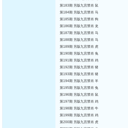
第183期 另版九宫禁肖 鼠
第184期 另版九宫禁肖 马
第185期 另版九宫禁肖 狗
第186期 另版九宫禁肖 龙
第187期 另版九宫禁肖 马
第188期 另版九宫禁肖 马
第189期 另版九宫禁肖 虎
第190期 另版九宫禁肖 兔
第191期 另版九宫禁肖 鸡
第192期 另版九宫禁肖 猪
第193期 另版九宫禁肖 猪
第194期 另版九宫禁肖 羊
第195期 另版九宫禁肖 兔
第196期 另版九宫禁肖 鼠
第197期 另版九宫禁肖 鸡
第198期 另版九宫禁肖 牛
第199期 另版九宫禁肖 鸡
第200期 另版九宫禁肖 虎