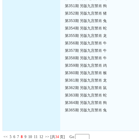
第351期 另版九宫禁肖 狗
第352期 另版九宫禁肖 猪
第353期 另版九宫禁肖 兔
第354期 另版九宫禁肖 蛇
第355期 另版九宫禁肖 龙
第356期 另版九宫禁肖 牛
第357期 另版九宫禁肖 牛
第358期 另版九宫禁肖 牛
第359期 另版九宫禁肖 鸡
第360期 另版九宫禁肖 猴
第361期 另版九宫禁肖 龙
第362期 另版九宫禁肖 鼠
第363期 另版九宫禁肖 蛇
第364期 另版九宫禁肖 狗
第365期 另版九宫禁肖 兔
<<
5
6
7
8
9
10
11
12
>>
[共
34
页] Go