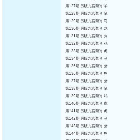
第127期 另版九宫禁肖 羊
第128期 另版九宫禁肖 鼠
第129期 另版九宫禁肖 马
第130期 另版九宫禁肖 龙
第131期 另版九宫禁肖 狗
第132期 另版九宫禁肖 鸡
第133期 另版九宫禁肖 虎
第134期 另版九宫禁肖 马
第135期 另版九宫禁肖 猪
第136期 另版九宫禁肖 狗
第137期 另版九宫禁肖 猪
第138期 另版九宫禁肖 鼠
第139期 另版九宫禁肖 鸡
第140期 另版九宫禁肖 虎
第141期 另版九宫禁肖 虎
第142期 另版九宫禁肖 马
第143期 另版九宫禁肖 猪
第144期 另版九宫禁肖 狗