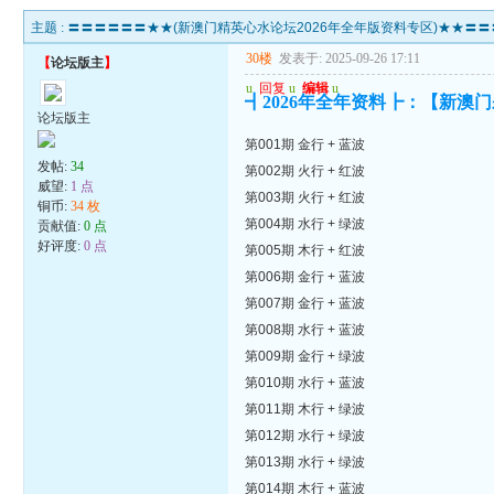
主题 :
〓〓〓〓〓〓★★(新澳门精英心水论坛2026年全年版资料专区)★★〓
30楼
发表于: 2025-09-26 17:11
【
论坛版主
】
u
回复
u
编辑
u
┫2026年全年资料┣：【新澳门
论坛版主
第001期 金行 + 蓝波
发帖:
34
第002期 火行 + 红波
威望:
1 点
第003期 火行 + 红波
铜币:
34 枚
第004期 水行 + 绿波
贡献值:
0 点
好评度:
0 点
第005期 木行 + 红波
第006期 金行 + 蓝波
第007期 金行 + 蓝波
第008期 水行 + 蓝波
第009期 金行 + 绿波
第010期 水行 + 蓝波
第011期 木行 + 绿波
第012期 水行 + 绿波
第013期 水行 + 绿波
第014期 木行 + 蓝波