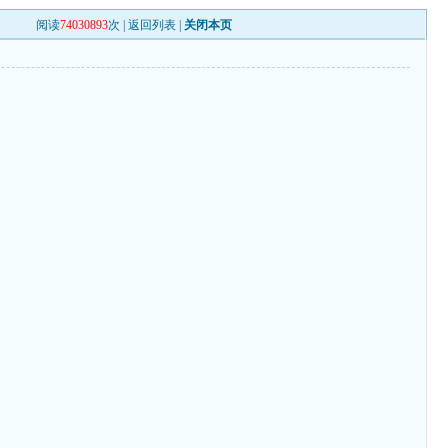
阅读
74030893
次 |
返回列表
|
关闭本页