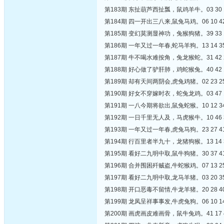
第183期 东扯葫芦西扯瓢，鼠鸡羊牛。03 30 1
第184期 四一开出三八来,鼠兔马鸡。06 10 42
第185期 变幻莫测显神功，兔猴狗猪。39 33 1
第186期 一年又过一年春,蛇马羊狗。13 14 35
第187期 牛不喝水难按角，兔龙猴蛇。31 42 2
第188期 好心做了驴肝肺，鸡蛇猴兔。40 42 1
第189期 却有天间两阴会,虎兔鸡猪。02 23 25
第190期 好女不穿嫁时衣，蛇兔龙鸡。03 47 1
第191期 一八今期将欲出,鼠兔蛇猴。10 12 34
第192期 一日千里无人及，马虎猴牛。10 46 3
第193期 一年又过一年春,虎兔马狗。23 27 41
第194期 行百里者半九十，龙猪狗猴。13 14 3
第195期 看好二九明中取,鼠牛狗猪。30 37 41
第196期 合并围困歼贼盗,牛蛇猴鸡。07 13 25
第197期 看好二九明中取,龙马羊猪。03 20 35
第198期 开口恶毒不留情,牛龙羊猪。20 28 40
第199期 龙凤呈祥事事发,牛虎兔狗。06 10 14
第200期 画虎画皮难画骨，鼠牛兔鸡。41 17 4