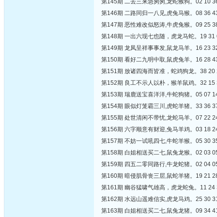
第145期 二去三来急匆匆,龙蛇猴狗。02 10 36
第146期 二路同归一八见,虎兔马猴。08 36 43
第147期 恶性难改似怒涛,牛虎兔猴。09 25 38
第148期 一出六现七也随，虎龙马蛇。19 31 0
第149期 龙凤呈祥事事发,鼠龙马羊。16 23 32
第150期 看好二九明中取,鼠虎兔羊。16 28 43
第151期 放诸四海而皆准，蛇鸡狗龙。38 20 2
第152期 良工不示人以朴，猴羊鼠鸡。32 15 3
第153期 瑞鹿送宝喜洋洋,牛蛇狗猪。05 07 14
第154期 眼似灯笼霸三川,虎蛇羊猪。33 36 37
第155期 处世清闲不带忧,龙蛇马羊。07 22 24
第156期 六字顺意有财迎,兔马羊鸡。03 18 24
第157期 不妨一试吼四七,牛蛇羊猴。05 30 35
第158期 白姐相送买二七,鼠兔龙猴。02 03 05
第159期 四五二零同路行,牛龙蛇猪。02 04 05
第160期 暗侵肌骨丧三层,鼠蛇羊猪。19 21 28
第161期 幽谷猛啸气雄高，虎龙蛇兔。11 24 3
第162期 水远山遥难信实,虎龙马鸡。25 30 31
第163期 白姐相送买二七,鼠兔龙猪。09 34 41