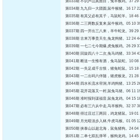
第033期 不识芦山真面目，兔羊猴鸡。37 29 4
第034期 九九归一大团圆,鼠牛猴猪。16 17 22
第035期 有其父必有其子，马鼠蛇羊。18 46 4
第036期 二三两数反复来,鼠牛猴鸡。05 10 39
第037期 四一开出三八来，羊牛蛇龙。39 29 2
第038期 古来万事贵天生,兔龙狗猪。12 24 44
第039期 一七二七今期爆,虎兔猴鸡。26 29 37
第040期 回旋四八十二次,兔马鸡猪。33 34 43
第041期 断送一生惟有酒，兔马鼠蛇。10 08 2
第042期 一失足成千古恨，猪兔蛇鼠。15 18 4
第043期 一二出码六伴随，猪虎猴龙。21 28 3
第044期 四水长流水帘洞,羊鸡狗猪。13 25 26
第045期 花开花落又一村,鼠兔马猪。06 11 19
第046期 准时报到谋福音,鼠兔龙鸡。04 15 18
第047期 必有三六从中走,马羊猴狗。32 37 38
第048期 得过且过三两回，鸡龙猪鼠。19 01 2
第049期 月光暗淡步入林,牛虎马猴。01 05 12
第050期 挟泰山以超北海，鼠兔猪狗。24 04 3
第051期 二单七双乱弹琴，猴狗龙鸡。14 45 3