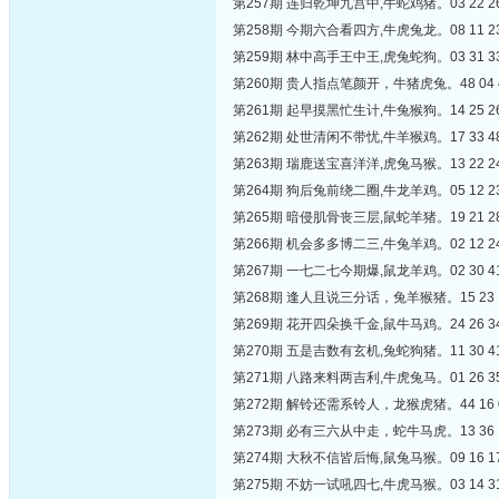
第257期 连归乾坤九宫中,牛蛇鸡猪。03 22 26
第258期 今期六合看四方,牛虎兔龙。08 11 23
第259期 林中高手王中王,虎兔蛇狗。03 31 33
第260期 贵人指点笔颜开，牛猪虎兔。48 04 4
第261期 起早摸黑忙生计,牛兔猴狗。14 25 26
第262期 处世清闲不带忧,牛羊猴鸡。17 33 48
第263期 瑞鹿送宝喜洋洋,虎兔马猴。13 22 24
第264期 狗后兔前绕二圈,牛龙羊鸡。05 12 23
第265期 暗侵肌骨丧三层,鼠蛇羊猪。19 21 28
第266期 机会多多博二三,牛兔羊鸡。02 12 24
第267期 一七二七今期爆,鼠龙羊鸡。02 30 41
第268期 逢人且说三分话，兔羊猴猪。15 23 1
第269期 花开四朵换千金,鼠牛马鸡。24 26 34
第270期 五是吉数有玄机,兔蛇狗猪。11 30 41
第271期 八路来料两吉利,牛虎兔马。01 26 35
第272期 解铃还需系铃人，龙猴虎猪。44 16 0
第273期 必有三六从中走，蛇牛马虎。13 36 1
第274期 大秋不信皆后悔,鼠兔马猴。09 16 17
第275期 不妨一试吼四七,牛虎马猴。03 14 31