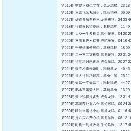
第015期 交易不成仁义在，兔龙鸡猪。23 18 3
第016期 三四飞落九归迟，鼠马狗鸡。06 09 1
第017期 雄霸兽坛自称王,龙羊鸡狗。24 33 46
第018期 行得春风望夏雨，龙蛇鸡狗。11 49 3
第019期 大圣一生多机灵,鼠牛蛇羊。04 20 25
第020期 三看五连六福齐,虎蛇羊猴。04 16 43
第021期 千里姻缘使线牵，马鸡鼠蛇。18 09 3
第022期 二一三二玄机数,鼠龙蛇狗。22 31 34
第023期 得意浓时已遂愿,虎兔羊鸡。20 27 32
第024期 恨不相逢未嫁时，狗鸡羊龙。46 45 1
第025期 世人得知功最高，羊兔牛鼠。25 11 2
第026期 知其一不知其二，狗蛇鼠虎。44 27 0
第027期 肥水不落旁人田，马鸡羊兔。13 29 3
第028期 梦中说得是多财,虎兔龙猪。12 31 41
第029期 花园深处有六合,鼠蛇猴鸡。09 24 30
第030期 旺波当运得小心,鼠虎龙鸡。01 16 40
第031期 是八买八费心机,鼠龙羊狗。08 12 18
第032期 时机一到虎收尾,牛蛇马狗。12 17 45