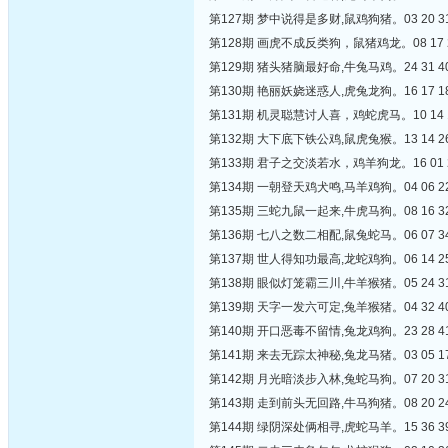
第127期 梦中说得是多财,鼠鸡狗猪。03 20 31
第128期 画虎不成反类狗，鼠猪鸡龙。08 17 2
第129期 猪头猪脑最好命,牛兔马鸡。24 31 40
第130期 艳丽妖娆迷惑人,虎兔龙狗。16 17 18
第131期 机灵聪慧讨人喜，鸡蛇虎马。10 14 1
第132期 大下底下铁公鸡,鼠虎兔猴。13 14 26
第133期 君子之交淡若水，鸡羊狗龙。16 01 2
第134期 一朝登天鸡犬鸣,马羊鸡狗。04 06 22
第135期 三蛇九鼠一起来,牛虎马狗。08 16 32
第136期 七八之数二相配,鼠兔蛇马。06 07 34
第137期 世人得知功最高,龙蛇鸡狗。06 14 25
第138期 眼似灯笼霸三川,牛羊猴猪。05 24 31
第139期 天字一发六可定,兔羊猴猪。04 32 40
第140期 开口恶毒不留情,兔龙鸡狗。23 28 41
第141期 来去无踪太神秘,兔龙马猪。03 05 17
第142期 月光暗淡步入林,兔蛇马狗。07 20 31
第143期 走到前头无回路,牛马狗猪。08 20 24
第144期 绿阴深处俩相寻,虎蛇马羊。15 36 39