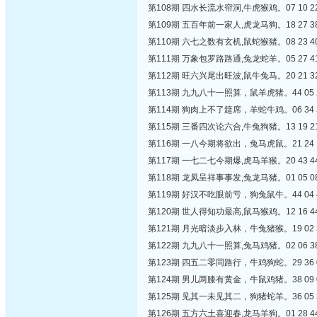
第108期 四水长流水帘洞,牛虎猴鸡。07 10 22
第109期 五百年前一家人,虎龙马狗。18 27 38
第110期 六七之数有玄机,鼠蛇猴猪。08 23 40
第111期 万象包罗路路通,兔龙蛇羊。05 27 41
第112期 旺六兴尾出旺波,鼠牛兔马。20 21 32
第113期 九九八十一照算，鼠羊虎猪。44 05 2
第114期 狗肉上不了筵席，羊蛇牛鸡。06 34 3
第115期 三番四次论六合,牛兔狗猪。13 19 21
第116期 一八今期将欲出，兔马虎鼠。21 24 1
第117期 一七二七今期爆,虎马羊猴。20 43 44
第118期 龙凤呈祥事事发,兔龙马猪。01 05 08
第119期 好汉不吃眼前亏，狗兔鼠牛。44 04 4
第120期 世人得知功最高,鼠马猴鸡。12 16 44
第121期 月光暗淡步入林，牛兔猪猴。19 02 3
第122期 九九八十一照算,兔马鸡猪。02 06 38
第123期 四五二零同路行，牛鸡狗蛇。29 36 0
第124期 男儿两膝有黄金，牛鼠鸡猪。38 09 0
第125期 见其一未见其二，狗猪蛇羊。36 05 3
第126期 五方六土喜迎春,龙马羊狗。01 28 44