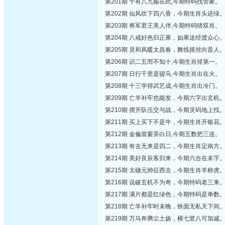
第201期 十有八九输在此,今期特码找管家。
第202期 仙风吹下四八香，今期生肖头还绿
第203期 将军君王美人伴,今期特码猜双肖。
第204期 八戒好色归正果，如果送经渡众心
第205期 灵和风暖太昌春，舞线摇丝向昔人
第206期 识二五而不知十,今期生肖排第一。
第207期 日行千里是骏马,今期生肖出在火。
第208期 十三学得武艺成,今期生肖出冷门。
第209期 亡羊补牢也能发，今期六字出玄机
第210期 摆开队伍交与战，今期灵码地上找
第211期 买上买下不是牛，今期生肖开银花
第212期 金倫當窗弄白日,今期五数把三连。
第213期 有去无来是四二，今期生肖定南方
第214期 美好良辰客归来，今期六合在未字
第215期 太碰元帅征西去，今期生肖羊称虎
第216期 说破玄机不为奇，今期特码老三来
第217期 满片都是红绿色，今期特码是单数
第218期 亡羊补牢时未晚，铁面无私天下间
第219期 万马奔腾尘土扬，横七竖八可加减