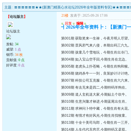
主题 :
〓〓〓〓〓〓★★(新澳门精英心水论坛2026年全年版资料专区)★★〓〓〓
21楼
发表于: 2025-09-26 17:06
【
论坛版主
】
u
回复
u
编辑
u
┫2026年全年资料┣：【新澳门一
论坛版主
第001期 获取奖来一生禄，今夜月明人尽望
发帖:
34
第002期 歪风邪气来八侵，本期出码三六九
威望:
1 点
第003期 孩童几个雪地玩，今期生肖出冷门
铜币:
34 枚
第004期 如入宝山空手回,今期生肖在北边。
贡献值:
0 点
好评度:
0 点
第005期 老虎头上扑苍蝇，今期生肖狗和猴
第006期 烧鸡杀牛一一到，良策妙计计计绝
第007期 科技公司五克服，今期生肖六六来
第008期 有去无来是四二,今期特码羊狗在。
第009期 道人玄机送大家,今期贴土个吹牛。
第010期 生意兴隆才禄进,今期蓝尾出生肖。
第011期 求神问卜特中藏，今期生肖有火花
第012期 有情才有好风光,今期生肖找牧童。
第013期 十全十美司马郎，今期生肖一三开
第014期 人生代代无穷尽,今期特码又是双。