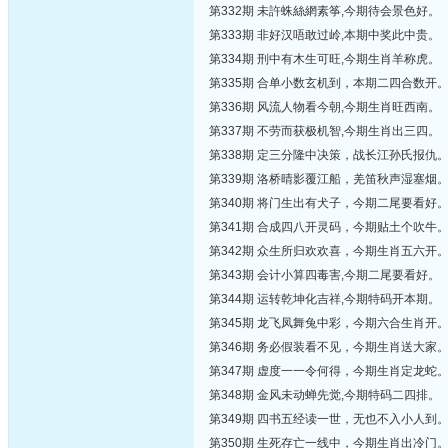
第332期 未許蛛絲網素筝,今期待会景色好。
第333期 非好汉唔敢过岭,本期中奖此中贵。
第334期 刑中有木生可旺,今期生肖羊称虎。
第335期 合单小数玄机到，本期二四合数开
第336期 风流人物看今朝,今期生肖旺西南。
第337期 不劳而获极机智,今期生肖出三四。
第338期 定三分隆中决策，战长江孙氏报仇
第339期 洛桥晴影覆江船，羌笛秋声湿塞烟
第340期 将门生出有犬子，今期二尾要看好
第341期 合成四八开灵码，今期贴土个吹牛
第342期 众生所归欢欢喜，今期生肖五六开
第343期 会计小算四毒害,今期二尾要看好。
第344期 运转乾坤化吉祥,今期特码开本期。
第345期 龙飞凤舞兔中彩，今期六合生肖开
第346期 务必假装看不见，今期生肖送大家
第347期 虚度一一令何得，今期生肖定龙蛇
第348期 金风未动蝉先觉,今期特码二四排。
第349期 四书五经读一世，无也不入小人到
第350期 生死存亡一线中，今期生肖出冷门