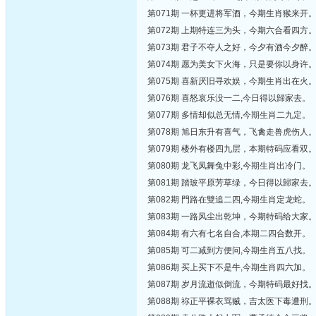
第071期 一杯更进将军酒，今期生肖猴来开
第072期 上期特连三为头，今期六合看四方
第073期 君子不夺人之好，今夕有酒今夕醉
第074期 愿为美女下火海，只是要你以身许
第075期 喜新厌旧寻欢娱，今期生肖出在火
第076期 喜怒哀乐没一二,今日得以歸家去。
第077期 多情却似总无情,今期生肖二九定。
第078期 旭日东升有喜气，飞禽走兽虎伤人
第079期 楼外有楼四九层，本期特码应看双
第080期 龙飞凤舞兔中彩,今期生肖出冷门。
第081期 踏玻平原芳草绿，今日得以歸家去
第082期 門路在雙追二四,今期生肖定龙蛇。
第083期 一路风尘出乾坤，今期特码给大家
第084期 有六有七名自合,本期二四合数开。
第085期 可二减到方便问,今期生肖五八找。
第086期 买上买下不是牛,今期生肖四六加。
第087期 岁月流逝似倒流，今期特码最好找
第088期 祢正平裸衣骂贼，吉太医下毒遭刑