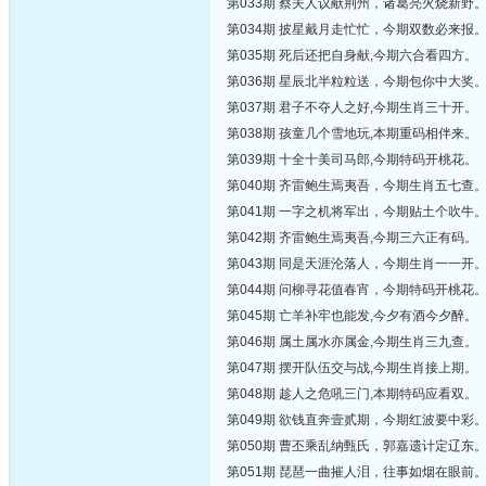
第033期 蔡夫人议献荆州，诸葛亮火烧新野
第034期 披星戴月走忙忙，今期双数必来报
第035期 死后还把自身献,今期六合看四方。
第036期 星辰北半粒粒送，今期包你中大奖
第037期 君子不夺人之好,今期生肖三十开。
第038期 孩童几个雪地玩,本期重码相伴来。
第039期 十全十美司马郎,今期特码开桃花。
第040期 齐雷鲍生焉夷吾，今期生肖五七查
第041期 一字之机将军出，今期贴土个吹牛
第042期 齐雷鲍生焉夷吾,今期三六正有码。
第043期 同是天涯沦落人，今期生肖一一开
第044期 问柳寻花值春宵，今期特码开桃花
第045期 亡羊补牢也能发,今夕有酒今夕醉。
第046期 属土属水亦属金,今期生肖三九查。
第047期 摆开队伍交与战,今期生肖接上期。
第048期 趁人之危吼三门,本期特码应看双。
第049期 欲钱直奔壹贰期，今期红波要中彩
第050期 曹丕乘乱纳甄氏，郭嘉遗计定辽东
第051期 琵琶一曲摧人泪，往事如烟在眼前