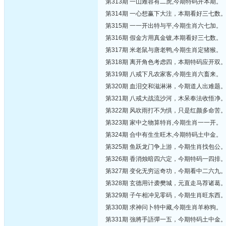
第313期 一山难容有二虎,今期特码开本期。
第314期 一心想赢下大注，本期看好三七数
第315期 一一开出特与平,今期生肖六七加。
第316期 假金方用真金镀,本期看好三七数。
第317期 米老鼠与唐老鸭,今期生肖定猪猴。
第318期 离开角色考虑四，本期特码应开双
第319期 八戒下凡农家客,今期生肖六畜来。
第320期 血泪交和滋淋淋，今期道人出难题
第321期 八戒大战流沙河，木呆奉法收悟净
第322期 风吹雨打不为惧，只是红颜多命苦
第323期 家中之物算特肖,今期生肖一一开。
第324期 合中有生生旺木,今期特码土中金。
第325期 鱼跃龙门争上游，今期生肖找包公
第326期 香消烛暗四六定，今期特码一四排
第327期 变化无穷运奇功，今期看中二六九
第328期 玄德用计袭樊城，元直走马荐诸葛
第329期 子午相冲见零码，今期生肖旺东西
第330期 求神问卜特中藏,今期生肖羊称狗。
第331期 強將手語彈一五，今期特码土中金