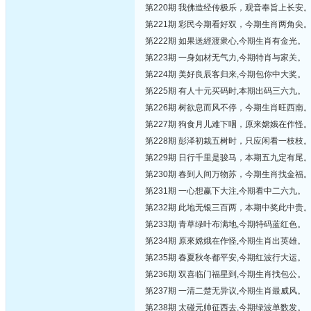
第220期 我佛造经传极乐，观音奉旨上长安
第221期 彩民今期看好双，今期生肖两角尖
第222期 如果送經渡衆心,今期生肖有金光。
第223期 一身如材无气力,今期特肖与家关。
第224期 美好良辰客归来,今期包你中大奖。
第225期 有人十元买码时,本期出码三六九。
第226期 树欲息而风不停，今期生肖旺西南
第227期 狗食月儿难下咽，原来嫦娥在作怪
第228期 彭泽初栽五树时，只应闲看一枝枝
第229期 日行千里是骏马，本期五九定有尾
第230期 春到人间万物苏，今期生肖找金福
第231期 一心想赢下大注,今期看中二六九。
第232期 此地无银三百两，本期中奖此中贵
第233期 青草绿叶布满地,今期特码蓝红色。
第234期 原來嫦娥在作怪,今期生肖出英雄。
第235期 春夏秋冬都平安,今期红波行大运。
第236期 双喜临门福星到,今期生肖找包公。
第237期 一清二楚无异议,今期生肖最威风。
第238期 太碰元帅征西去,今期绿波单数发。