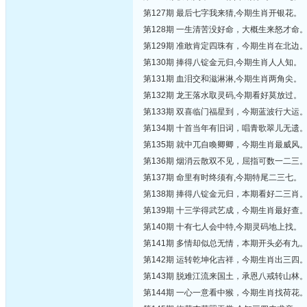
第127期 最后七字我来猜,今期生肖开银花。
第128期 一生清苦没好命，大概生来怒才命
第129期 准敢肯定四珠有，今期生肖在北边
第130期 捧得八锭金元归,今期生肖人人知。
第131期 血泪交和滋淋淋,今期生肖两角尖。
第132期 龙王落水取灵码,今期看好莫放过。
第133期 双喜临门福星到，今期蓝波行大运
第134期 十首当年有旧词，唱青歌翠儿无遗
第135期 就中兀自喚卿卿，今期生肖最威风
第136期 烟消云散双不见，屈指可数一二三
第137期 命里有时终须有,今期特尾二三七。
第138期 捧得八锭金元归，本期看好二三肖
第139期 十三学得武艺成，今期生肖最好查
第140期 十有七人会中特,今期灵码地上找。
第141期 多情却似总无情，本期开头必有九
第142期 运转乾坤化吉祥，今期生肖出三四
第143期 脱难江流来国土，承恩八戒转山林
第144期 一心一意看中猴，今期生肖找荷花