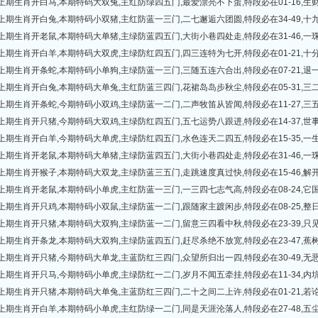
,上期生肖开白马,本期特码大双兔,主红防绿四五门,最爱漂亮不下蛋,特段必在01-16,生
,上期生肖开白兔,本期特码小双猪,主红防蓝一三门,二七邂逅六团圆,特段必在34-49,
,上期生肖开老鼠,本期特码大单猪,主绿防蓝四五门,大街小巷四处走,特段必在31-46,一
,上期生肖开白羊,本期特码大双虎,主绿防红四五门,四三连特为七开,特段必在01-21,十
,上期生肖开条蛇,本期特码小单狗,主绿防蓝一三门,三随五连六合出,特段必在07-21,退
,上期生肖开白兔,本期特码大单兔,主红防蓝三四门,花裙岛岛步秋尘,特段必在05-31,三
,上期生肖开条蛇,今期特码小双鸡,主绿防蓝一二门,二声牧笛从皆闻,特段必在11-27,三
,上期生肖开只猪,今期特码大双鸡,主绿防红四五门,五七运势八跟进,特段必在14-37,世
,上期生肖开白羊,今期特码大单虎,主绿防红四五门,水色连天二四五,特段必在15-35,
,上期生肖开老鼠,本期特码大单猪,主绿防蓝四五门,大街小巷四处走,特段必在31-46,一
,上期生肖开猴子,本期特码大双龙,主绿防蓝三五门,走跳速度真过快,特段必在15-46,解
,上期生肖开老鼠,本期特码小单虎,主红防蓝一三门,一三四七志气高,特段必在08-24,它
,上期生肖开只鸡,本期特码小双鼠,主绿防蓝一二门,跟随家主踱闲步,特段必在08-25,
,上期生肖开只猪,本期特码大双狗,主绿防蓝一二门,留意三四看中秋,特段必在23-39,只
,上期生肖开条龙,本期特码大双狗,主绿防蓝四五门,赶尽杀绝不放宽,特段必在23-47,蕉
,上期生肖开只猪,今期特码大单龙,主蓝防红三四门,众望所归出一四,特段必在30-49,无
,上期生肖开只马,今期特码小单虎,主绿防红一二门,岁月不闻五牵挂,特段必在11-34,内
,上期生肖开只猪,本期特码大单兔,主蓝防红三四门,二十之间二上许,特段必在01-21,
,上期生肖开白羊,本期特码小单虎,主红防绿一二门,同是天涯沦落人,特段必在27-48,五