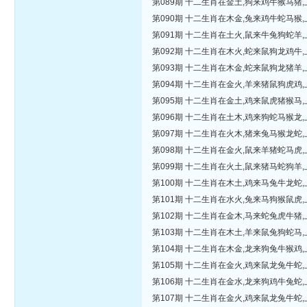
第089期 十二生肖在金土,狗来鸡牛猴马猪
第090期 十二生肖在木金,兔来鸡牛蛇马猴
第091期 十二生肖在土火,鼠来牛兔狗蛇羊
第092期 十二生肖在木火,蛇来鼠狗龙鸡牛
第093期 十二生肖在木金,蛇来鼠狗龙猪羊
第094期 十二生肖在金火,羊来猪鼠狗虎鸡
第095期 十二生肖在金土,鸡来鼠虎猪猴马
第096期 十二生肖在土木,鸡来狗蛇马猴龙
第097期 十二生肖在火木,猪来兔马猴龙蛇
第098期 十二生肖在金火,鼠来羊猪蛇马虎
第099期 十二生肖在火土,鼠来猪马蛇狗羊
第100期 十二生肖在木土,鸡来马兔牛龙蛇
第101期 十二生肖在水火,兔来马狗猴鼠虎
第102期 十二生肖在金木,马来蛇兔虎牛猪
第103期 十二生肖在木土,羊来鼠兔狗蛇马
第104期 十二生肖在木金,龙来狗兔牛猴鸡
第105期 十二生肖在金火,鸡来鼠龙兔牛蛇
第106期 十二生肖在金水,龙来狗鸡牛兔蛇
第107期 十二生肖在金火,鸡来鼠龙兔牛蛇