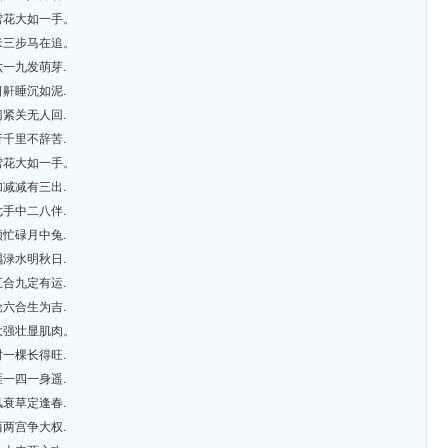
飞雪花大如一手。
五米三步马在追。
六一九发萌芽.
日鼾睡沉如泥.
门紧关无人回.
行千里不辞苦.
飞雪花大如一手。
加减减有三出.
七手中二八伴.
须忙碌月中兔.
隅渌水明秋日.
五合九定有运.
论六合生为吉.
高大强壮显肌肉。
树一棵长得旺.
涯一四一身遥.
风衰草定逢春.
西两宫争大权.