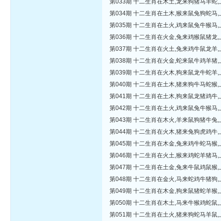
第033期 十二生肖在木土,龙来狗猪马羊蛇
第034期 十二生肖在土木,猴来鼠兔狗蛇马
第035期 十二生肖在土火,鸡来鼠兔牛猴马
第036期 十二生肖在火金,兔来鸡猴鼠猪龙
第037期 十二生肖在火土,兔来鸡牛鼠龙羊
第038期 十二生肖在火金,蛇来鼠牛鸡羊猪
第039期 十二生肖在火木,狗来鼠龙牛蛇羊
第040期 十二生肖在土木,猪来狗牛马蛇猴
第041期 十二生肖在土木,狗来鼠龙猪鸡牛
第042期 十二生肖在土火,鸡来鼠兔牛猴马
第043期 十二生肖在木火,羊来鼠狗猪牛兔
第044期 十二生肖在火木,猪来兔狗虎鸡牛
第045期 十二生肖在木金,兔来鸡牛蛇马猴
第046期 十二生肖在火土,猴来鸡蛇羊猪马
第047期 十二生肖在土金,兔来牛鼠鸡鼠猴
第048期 十二生肖在金火,马来蛇鸡牛猪狗
第049期 十二生肖在木金,狗来鼠猪蛇羊猴
第050期 十二生肖在木土,马来牛猴鸡蛇鼠
第051期 十二生肖在土火,猪来狗蛇马羊鼠