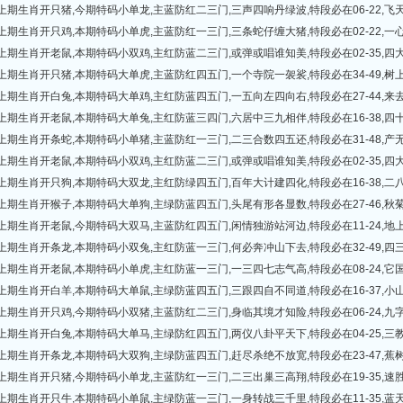
,上期生肖开只猪,今期特码小单龙,主蓝防红二三门,三声四响丹绿波,特段必在06-22,飞
,上期生肖开只鸡,本期特码小单虎,主蓝防红一三门,三条蛇仔缠大猪,特段必在02-22,一
,上期生肖开老鼠,本期特码小双鸡,主红防蓝二三门,或弹或唱谁知美,特段必在02-35,四
,上期生肖开只猪,本期特码大单虎,主蓝防红四五门,一个寺院一袈裟,特段必在34-49,
,上期生肖开白兔,本期特码大单鸡,主红防蓝四五门,一五向左四向右,特段必在27-44,来
,上期生肖开老鼠,本期特码大单兔,主红防蓝三四门,六居中三九相伴,特段必在16-38,
,上期生肖开条蛇,本期特码小单猪,主蓝防红一三门,二三合数四五还,特段必在31-48,产
,上期生肖开老鼠,本期特码小双鸡,主红防蓝二三门,或弹或唱谁知美,特段必在02-35,四
,上期生肖开只狗,本期特码大双龙,主红防绿四五门,百年大计建四化,特段必在16-38,二
,上期生肖开猴子,本期特码大单狗,主绿防蓝四五门,头尾有形各显数,特段必在27-46,秋
,上期生肖开老鼠,今期特码大双马,主蓝防红四五门,闲情独游站河边,特段必在11-24,地
,上期生肖开条龙,本期特码小双兔,主红防蓝一三门,何必奔冲山下去,特段必在32-49,四
,上期生肖开老鼠,本期特码小单虎,主红防蓝一三门,一三四七志气高,特段必在08-24,它
,上期生肖开白羊,本期特码大单鼠,主绿防蓝四五门,三跟四自不同道,特段必在16-37,
,上期生肖开只鸡,今期特码小双猪,主蓝防红二三门,身临其境才知险,特段必在06-24,
,上期生肖开白兔,本期特码大单马,主绿防红四五门,两仪八卦平天下,特段必在04-25,三
,上期生肖开条龙,本期特码大双狗,主绿防蓝四五门,赶尽杀绝不放宽,特段必在23-47,
,上期生肖开只猪,今期特码小单龙,主蓝防红一三门,二三出巢三高翔,特段必在19-35,速
,上期生肖开只牛,本期特码小单鼠,主绿防蓝一三门,一身转战三千里,特段必在11-35,蓝