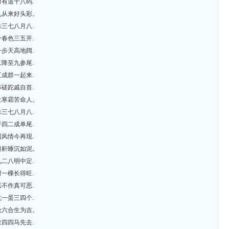
财有道十八码.
十九从来好头彩。
珠三七八月八.
分春色三五开.
一步天高地阔.
二降至九参尾.
五成群一起来.
事磋跎戚自首.
一生寒霜苦命人。
珠三七八月八.
开四二成单尾.
国风情今再现.
整日鼾睡沉如泥。
见二八明中定.
树一棵长得旺.
恶不作真可恶.
坑一蛋三四个.
若论六合生为吉。
尘四四马先去.