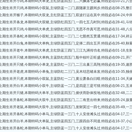
,上期生肖开小鸡,本期特码大单龙,主红防蓝四五门,二六飘落七必赢,特段必在03-21,八
,上期生肖开只鸡,本期特码小双鼠,主绿防蓝一二门,跟随家主踱闲步,特段必在08-25,整
,上期生肖开猴子,本期特码大双龙,主红防蓝三五门,双波行运在其中,特段必在04-24,中
,上期生肖开条龙,本期特码大双猪,主绿防红四五门,一四七五几时到,特段必在28-41,斗
,上期生肖开只鸡,今期特码大单虎,主绿防红四五门,无恶不作真可恶,特段必在31-48,八
,上期生肖开条蛇,本期特码小双蛇,主蓝防红一三门,二七豁然五贯通,特段必在17-34,
,上期生肖开白兔,本期特码大单狗,主绿防蓝四五门,定择二四出五开,特段必在26-40,秋
,上期生肖开老牛,本期特码大单虎,主红防蓝三四门,三江九洲传功名,特段必在01-18,生
,上期生肖开只猪,本期特码大单狗,主蓝防红四五门,瓶中枝叶正旺盛,特段必在09-21,开
,上期生肖开只猪,今期特码小单龙,主蓝防红一三门,二三出巢三高翔,特段必在19-35,速
,上期生肖开老虎,本期特码小单兔,主绿防红二三门,吴木结悲绪未发,特段必在10-35,独
,上期生肖开只虎,本期特码小双鼠,主蓝防红一二门,黄云萧条白曰暗,特段必在11-34,天
,上期生肖开白羊,本期特码小双牛,主绿防蓝一二门,是四是三是可猜,特段必在06-21,五
,上期生肖开只猪,本期特码大单羊,主绿防蓝四五门,俯伏而卧体投地,特段必在32-48,二
,上期生肖开条蛇,本期特码大双牛,主红防蓝四五门,二二有意出特来,特段必在05-24,孩
,上期生肖开老鼠,本期特码大双牛,主绿防蓝四五门,发财莫过一四七,特段必在35-49,一
,上期生肖开条蛇,本期特码小单马,主绿防蓝一三门,十人安坐滩头过,特段必在04-17,三
,上期生肖开白羊,本期特码大单鼠,主绿防蓝四五门,三跟四自不同道,特段必在16-37,小
,上期生肖开条蛇,本期特码小单马,主绿防蓝一三门,十人安坐滩头过,特段必在04-17,