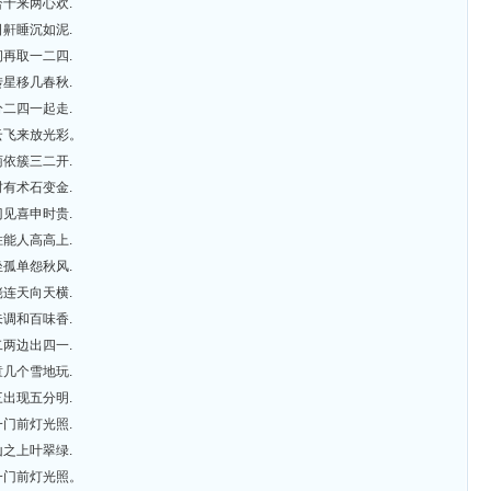
合十来两心欢.
日鼾睡沉如泥.
间再取一二四.
转星移几春秋.
分二四一起走.
祥云飞来放光彩。
菊依簇三二开.
财有术石变金.
门见喜申时贵.
胜能人高高上.
坐孤单怨秋风.
姥连天向天横.
未调和百味香.
二两边出四一.
童几个雪地玩.
三出现五分明.
一门前灯光照.
山之上叶翠绿.
三一门前灯光照。