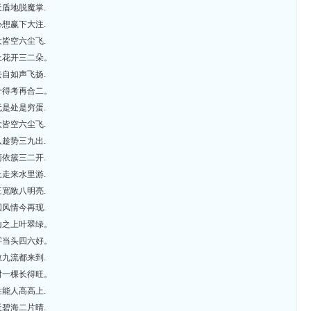
天盾地脱魔掌.
心想赢下大注.
大皆空六尘飞.
树上花开三二朵。
去自如声飞扬.
四十得考再合二。
无是处是穷蛋.
大皆空六尘飞.
八趁势三九出.
菊依簇三二开.
上走来水里游.
三宽敞八明亮.
国风情今再现.
小山之上叶翠绿。
九字当头四六好。
教九流都来到.
蕉树一棵长得旺。
胜能人高高上.
天碧海二片晴.