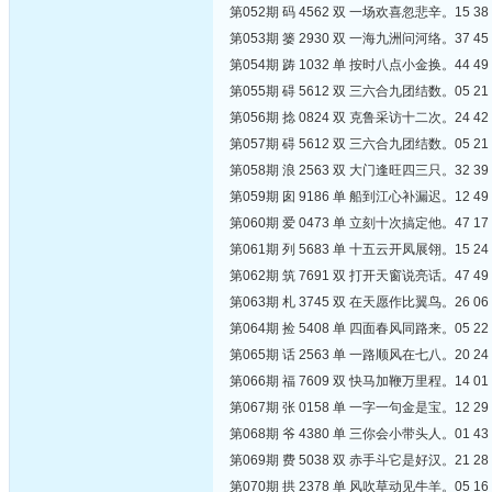
第052期 码 4562 双 一场欢喜忽悲辛。15 38 
第053期 篓 2930 双 一海九洲问河络。37 45 
第054期 踌 1032 单 按时八点小金换。44 49 
第055期 碍 5612 双 三六合九团结数。05 21 
第056期 捻 0824 双 克鲁采访十二次。24 42 
第057期 碍 5612 双 三六合九团结数。05 21 
第058期 浪 2563 双 大门逢旺四三只。32 39 
第059期 囱 9186 单 船到江心补漏迟。12 49 
第060期 爱 0473 单 立刻十次搞定他。47 17 
第061期 列 5683 单 十五云开凤展翎。15 24 
第062期 筑 7691 双 打开天窗说亮话。47 49 
第063期 札 3745 双 在天愿作比翼鸟。26 06 
第064期 捡 5408 单 四面春风同路来。05 22 
第065期 话 2563 单 一路顺风在七八。20 24 
第066期 福 7609 双 快马加鞭万里程。14 01 
第067期 张 0158 单 一字一句金是宝。12 29 
第068期 爷 4380 单 三你会小带头人。01 43 
第069期 费 5038 双 赤手斗它是好汉。21 28 
第070期 拱 2378 单 风吹草动见牛羊。05 16 