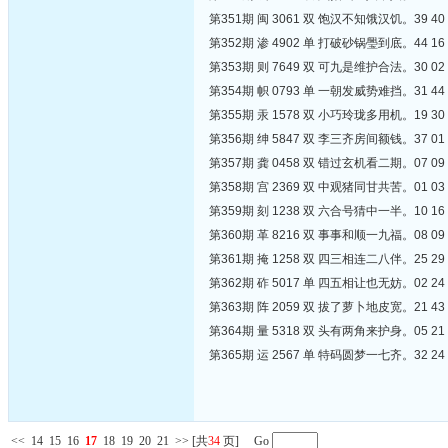
第351期 闽 3061 双 饱汉不知饿汉饥。39 40 
第352期 渗 4902 单 打破砂锅璺到底。44 16 
第353期 则 7649 双 可九是维护合法。30 02 
第354期 帜 0793 单 一朝发威势难挡。31 44 
第355期 汞 1578 双 小巧玲珑多用机。19 30 
第356期 绅 5847 双 李三齐房间额钱。37 01 
第357期 龚 0458 双 错过玄机看二期。07 09 
第358期 宫 2369 双 中观猪同甘共苦。01 03 
第359期 刻 1238 双 六合号猜中一半。10 16 
第360期 革 8216 双 事事和顺一九福。08 09 
第361期 掩 1258 双 四三相连二八伴。25 29 
第362期 砟 5017 单 四五相让也无妨。02 24 
第363期 阵 2059 双 拔了萝卜地皮宽。21 43 
第364期 量 5318 双 头有两角来护身。05 21 
第365期 运 2567 单 特码圆梦一七齐。32 24 
<<
14
15
16
17
18
19
20
21
>>
[共
34
页] Go