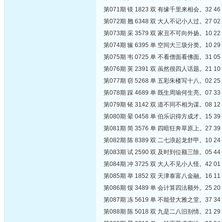
第071期 镁 1823 双 有缘千里来相会。32 46 
第072期 翘 6348 双 大人不记小人过。27 02 
第073期 采 3579 双 家丑不可向外扬。10 22 
第074期 辗 6395 单 空间大三圾分类。10 29 
第075期 韦 0725 单 不看僧面看佛面。31 05 
第076期 荚 2391 双 虽然很四人话题。21 10 
第077期 窃 5268 单 五彩朱楼写十八。02 25 
第078期 踩 4689 单 既生周瑜何生亮。07 33 
第079期 铱 3142 双 道不同不相为谋。08 12 
第080期 晕 0458 单 伯乐识得方成才。15 39 
第081期 简 3576 单 四暗狂奔草原上。27 39 
第082期 陈 8389 双 二七浪起龙舒甲。10 24 
第083期 试 2590 双 及时到位额三除。05 44 
第084期 冲 3725 双 大人不见小人怪。42 01 
第085期 举 1852 双 天津泰富八金融。16 11 
第086期 馁 3489 单 会计算四法额外。25 20 
第087期 冻 5619 单 不能登大雅之堂。37 34 
第088期 陈 5018 双 九是二八旧别情。21 29 