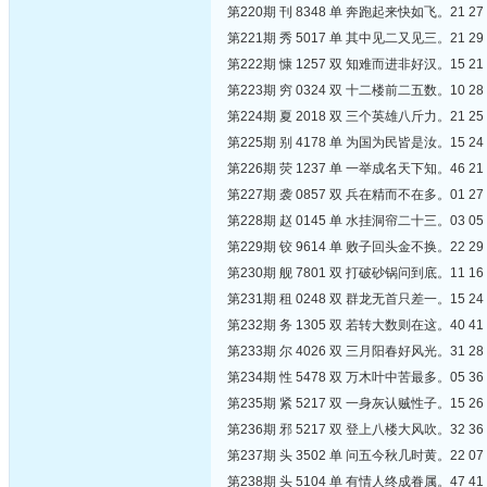
第220期 刊 8348 单 奔跑起来快如飞。21 27 
第221期 秀 5017 单 其中见二又见三。21 29 
第222期 慷 1257 双 知难而进非好汉。15 21 
第223期 穷 0324 双 十二楼前二五数。10 28 
第224期 夏 2018 双 三个英雄八斤力。21 25 
第225期 别 4178 单 为国为民皆是汝。15 24 
第226期 荧 1237 单 一举成名天下知。46 21 
第227期 袭 0857 双 兵在精而不在多。01 27 
第228期 赵 0145 单 水挂洞帘二十三。03 05 
第229期 铰 9614 单 败子回头金不换。22 29 
第230期 舰 7801 双 打破砂锅问到底。11 16 
第231期 租 0248 双 群龙无首只差一。15 24 
第232期 务 1305 双 若转大数则在这。40 41 
第233期 尔 4026 双 三月阳春好风光。31 28 
第234期 性 5478 双 万木叶中苦最多。05 36 
第235期 紧 5217 双 一身灰认贼性子。15 26 
第236期 邪 5217 双 登上八楼大风吹。32 36 
第237期 头 3502 单 问五今秋几时黄。22 07 
第238期 头 5104 单 有情人终成眷属。47 41 