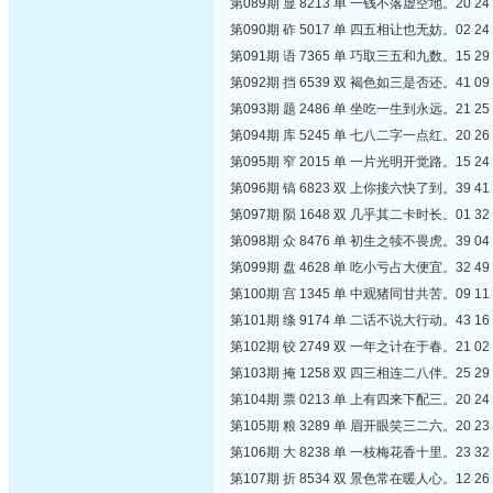
第089期 显 8213 单 一钱不落虚空地。20 24 
第090期 砟 5017 单 四五相让也无妨。02 24 
第091期 语 7365 单 巧取三五和九数。15 29 
第092期 挡 6539 双 褐色如三是否还。41 09 
第093期 题 2486 单 坐吃一生到永远。21 25 
第094期 库 5245 单 七八二字一点红。20 26 
第095期 窄 2015 单 一片光明开觉路。15 24 
第096期 镐 6823 双 上你接六快了到。39 41 
第097期 陨 1648 双 几乎其二卡时长。01 32 
第098期 众 8476 单 初生之犊不畏虎。39 04 
第099期 盘 4628 单 吃小亏占大便宜。32 49 
第100期 宫 1345 单 中观猪同甘共苦。09 11 
第101期 绦 9174 单 二话不说大行动。43 16 
第102期 铰 2749 双 一年之计在于春。21 02 
第103期 掩 1258 双 四三相连二八伴。25 29 
第104期 票 0213 单 上有四来下配三。20 24 
第105期 粮 3289 单 眉开眼笑三二六。20 23 
第106期 大 8238 单 一枝梅花香十里。23 32 
第107期 折 8534 双 景色常在暖人心。12 26 