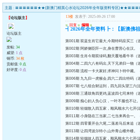
主题 :
〓〓〓〓〓〓★★(新澳门精英心水论坛2026年全年版资料专区)★★〓〓〓
13楼
发表于: 2025-09-26 17:00
【
论坛版主
】
u
回复
u
编辑
u
┫2026年全年资料┣：【新澳佛祖
论坛版主
第001期 双蓝生肖它最大,今期特码应买三（
发帖:
34
第002期 阿娇侧臣阡一次,身在曹营心在汉
威望:
1 点
第003期 生肖今期双绿码,翻天覆地看牛羊（
铜币:
34 枚
第004期 二四六八有码出,天下兄弟归一物（
贡献值:
0 点
好评度:
0 点
第005期 流程一卡大家好,求神问卜特中藏
第006期 九九归一虎猴会,四六二四出特码（
第007期 七八组合财运到，四九回头望三六(
第008期 三通鼓角四更鸡,蓝波四七司来特（
第009期 痴心妇人负心汉，一叶不服也不让。
第010期 轻烟散入四五家，顺风顺水六七开(
第011期 小身隐在三当家,二七当来再合一。
第012期 四零重开合六尾,二落差马后来追（
第013期 让四湾波尔特小,山外青山楼外楼
第014期 轻烟故人四五家，顺风顺水六七开(