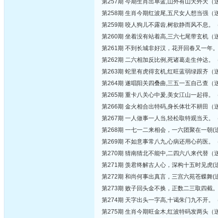
第257期 今期生肖出单蓝,山外有山天外天（
第258期 生肖今期红波尾,五尺女人想当强（
第259期 咬人狗儿不露齿,树欲静而风不息
第260期 坐着没有站着高,三六七尾带玄机（
第261期 不到长城非好汉，花开回春又一年。
第262期 二六相加反比例,死诸葛走生仲达
第263期 蛇里有虎得玄机,红旺蓝弱绿跟齐（
第264期 遂唱阳关四叠曲,三五一五自己查（
第265期 重卡八关心中爰,美女江山一起得
第266期 金火相合出特码,身长体壮不耕田（
第267期 一人做事一人当,轻松取特观当天
第268期 一七一二来相会，一六团聚在一朝(
第269期 不如意事常八九,心病还用心药医
第270期 猜南猜北不能中,二四六八来代替（
第271期 羡君终解古人心，深构十五时见虎(
第272期 和尚何事出真言，三宫六苑苍蝶舞(
第273期 败子回头金不换，正数二三取四截。
第274期 天字出头一字高,十谒朱门九不开
第275期 生肖今期旺金木,红波特码发两头（