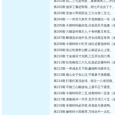
第201期 四二三七是何处，重振雄风三二开(
第202期 放弃三藩还而我，四七不合合了个。
第203期 安放小旱四田业,三六火拼二五七。
第204期 一一对并六来开,牛龙狗猪出一肖（
第205期 今期特码最好找,日色高升月低微（
第206期 六额该何俄方人,十有码数又有五
第207期 断塘流水池中乐,开头结尾定有局（
第208期 今期特码十盯开,绿红还要选特码（
第209期 张公吃酒李公醉,心病还从心上医
第210期 寸金难买寸光阴,三五开出四六博
第211期 红色梅花三六九,红波必定爆特码（
第212期 一举成名天下闻,赢钱料当家作主。
第213期 痴心女子负心汉,守着鼻子摸着腮
第214期 打着灯笼没处找，投注一八有回报。
第215期 不能三心幅波动,上梁不正下梁歪。
第216期 今期特码开二五,绿尾特码一定发（
第217期 虎猴相冲一字开,无字天书三十五（
第218期 本期特码必开双,米老鼠与唐老鸭
第219期 赫然经小四推荐,万绿丛中一点红