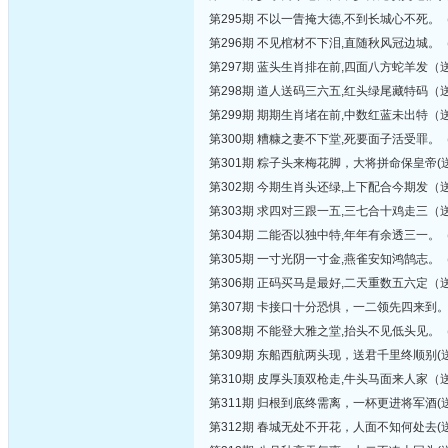
第295期 不以一眚掩大德,不到长城心不死。
第296期 不见棺材不下泪,直随秋风冠边城
第297期 蓝头生肖排在前,四面八方蛇羊发（
第298期 道人送码三六五,红头绿尾藏特码（
第299期 期期生肖堵在前,中数红蓝未出特（
第300期 糟糠之妻不下堂,死要面子活受罪
第301期 粽子头来梅花脚，大将拼命保皇帝(
第302期 今期生肖头还绿,上下配合今期发（
第303期 求四对三跟一五,三七合十鸡走三（
第304期 二能否以独中特,年年有余透三一
第305期 一寸光阴一寸金,燕雀安知鸿鹄志
第306期 正码买马是最好,二天重数五六定（
第307期 卡接口十分恐惧，一二领先四来到。
第308期 不能登大雅之堂,抬头不见低头见
第309期 东船西航两头现，送君千里终顺别(
第310期 皮厚头顶双枪走,牛头马面来人家（
第311期 归根到底终需离，一杯更进将军酒(
第312期 春城无处不开花，人面不知何处去(