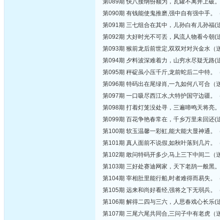
第089期 快八接纳份额为，瓦罐不离井上破。
第090期 有钱能使鬼推磨,强中自有强中手
第091期 三七组合在其中，儿孙白有儿孙福(
第092期 大好时光不可丟，风流人物看今朝(
第093期 猴前龙后前世定,双双对对兴金水（
第094期 夕料波深难着力，山穷水尽疑无路(
第095期 秤碇虽小压千斤,龙前蛇后二中特
第096期 特码出在尾绿肖,一九如何八可合（
第097期 一口吸尽西江水,大特护国守边疆
第098期 打着灯笼没处寻，三遍啼鸣天将亮。
第099期 百花争艳春常在，千乡万里未回还(
第100期 软玉温馨一彩虹,能大能大显神通
第101期 真人面前不说假,如秋叶落到几片
第102期 敢问特码开多少,马上三下中间二（
第103期 三好处赛迪网家，天下老鸹一般黑。
第104期 宰相肚里能行船,时者难得而易失
第105期 远来和尚好看经,强将之下无弱兵
第106期 解得二四与三六，人思春戏心长乐(
第107期 三尾六尾共同合,三问子中有老虎（