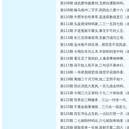
第108期 成也萧何败萧何,无师自通取特码
第109期 猴马相冲二字开,四四合八看十六（
第110期 牛肥羊壮吃青草,蓝波双数就是它（
第111期 头蓝尾绿特码家,二三一五四七轮（
第112期 不是冤家不聚头,事无不可对人言。
第113期 长江后浪催前浪,失败乃成功之母
第114期 远水救不得近渴，师其意不泥其迹。
第115期 今期生肖兴土木,羊前蛇到龙中间（
第116期 看五见了算的好,人逢喜事精神爽
第117期 语不惊人死不休,三句话不离本行
第118期 一等奖我很坚强,墙里开花墙外香。
第119期 离婚三个月万吨,知二五而不知十。
第120期 四次消息六更风,一言九鼎走特码
第121期 今期三六正有码,十九二十助你发（
第122期 世界反三网服务，江山一代传一代。
第123期 不看金面看佛面，三六合一就是七
第124期 四五书头点玄机,一点红灯照一方（
第125期 二七相助特码出,六七相加有钱拿（
第126期 获取奖来一生禄,发财尽看二四六（