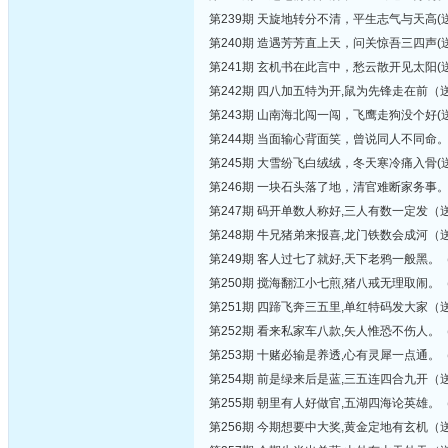
第239期 天旋地转分不清，平生志气与天高(
第240期 造遇芳芳直上天，问关惊吾三四声(
第241期 玄机书在此言中，愁云散开见太阳(
第242期 四八加五特为开,鼠为先锋走在前（
第243期 山南海北闯一闯，飞鹰走狗没个好(
第244期 当面输心背面笑，曾说同人不同命
第245期 大雪纷飞白绒绒，冬天寒冷痛入骨(
第246期 一块石头落了地，清官难断家务事。
第247期 码开单数人称好,三人有数一定发（
第248期 牛兄猪弟来报喜,龙门铁数会成河（
第249期 客人过七了就好,天下老鸦一般黑
第250期 搅海翻江小七煎,猪八戒无理取闹
第251期 四蹄飞奔三五里,单红特码发大家（
第252期 看来私家车八款,矢人惟恐不伤人
第253期 十赌必输是养透,心有灵犀一点通
第254期 前是绿来后是蓝,三五连四合九开（
第255期 朝里有人好做官,五湖四海论英雄
第256期 今期想要中大奖,黄金定地有玄机（