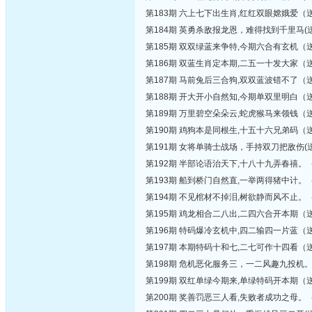
第183期 六上七下出生肖,红红双眼嫦娥爱（
第184期 英勇杀敌报龙恩，难得找到千里马(
第185期 双双绿蓝来争特,今期六合有玄机（
第186期 双蓝生肖定本期,二五一十发大家（
第187期 马前兔后三合狗,双双蓝波错不了（
第188期 开大开小自然知,今期单双里明白（
第189期 万里碧空朵朵云,蛇虎猴马来领钱（
第190期 鸡狗本是同根生,十五十六兄弟码（
第191期 女将单骑士战场，手持双刀把敌伤(
第192期 半部论语治天下,十八十九弄春禧
第193期 船到桥门自然直,一举两得猪中计
第194期 不见棺材不掉泪,树欲静而风不止。
第195期 鸡龙相合二八出,二四六合开本期（
第196期 特码爆冷玄机中,四二输四一片蓝（
第197期 本期特码十和七,二七可作十四看（
第198期 危机恶化服务三，一二风趣九投机。
第199期 双红单绿今期来,单绿特码开本期（
第200期 奖善罚恶三人看,失败者成功之母。