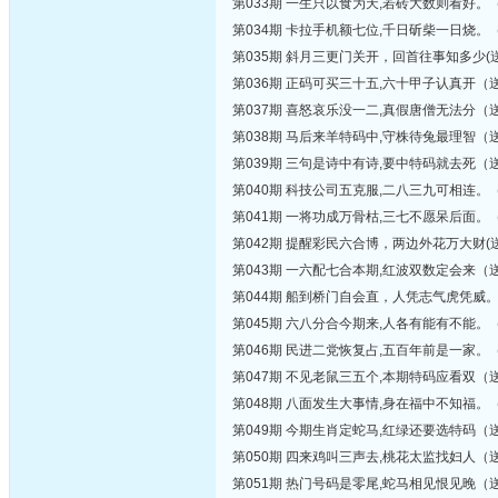
第033期 一生只以食为天,若砖大数则看好。
第034期 卡拉手机额七位,千日斫柴一日烧
第035期 斜月三更门关开，回首往事知多少(
第036期 正码可买三十五,六十甲子认真开（
第037期 喜怒哀乐没一二,真假唐僧无法分（
第038期 马后来羊特码中,守株待兔最理智（
第039期 三句是诗中有诗,要中特码就去死（
第040期 科技公司五克服,二八三九可相连
第041期 一将功成万骨枯,三七不愿呆后面
第042期 提醒彩民六合博，两边外花万大财(
第043期 一六配七合本期,红波双数定会来（
第044期 船到桥门自会直，人凭志气虎凭威。
第045期 六八分合今期来,人各有能有不能
第046期 民进二党恢复占,五百年前是一家
第047期 不见老鼠三五个,本期特码应看双（
第048期 八面发生大事情,身在福中不知福
第049期 今期生肖定蛇马,红绿还要选特码（
第050期 四来鸡叫三声去,桃花太监找妇人（
第051期 热门号码是零尾,蛇马相见恨见晚（