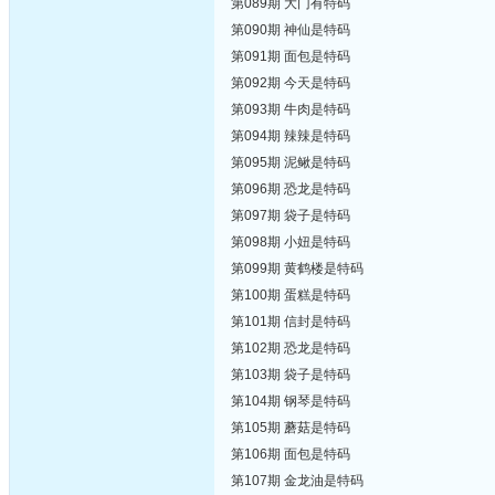
第089期 大门有特码
第090期 神仙是特码
第091期 面包是特码
第092期 今天是特码
第093期 牛肉是特码
第094期 辣辣是特码
第095期 泥鳅是特码
第096期 恐龙是特码
第097期 袋子是特码
第098期 小妞是特码
第099期 黄鹤楼是特码
第100期 蛋糕是特码
第101期 信封是特码
第102期 恐龙是特码
第103期 袋子是特码
第104期 钢琴是特码
第105期 蘑菇是特码
第106期 面包是特码
第107期 金龙油是特码