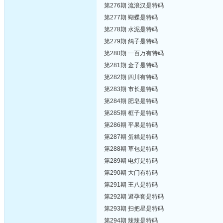
第276期 流浪汉是特码
第277期 蝴蝶是特码
第278期 水泥是特码
第279期 鸽子是特码
第280期 一百万有特码
第281期 金子是特码
第282期 四川有特码
第283期 市长是特码
第284期 肥皂是特码
第285期 框子是特码
第286期 平果是特码
第287期 蛋糕是特码
第288期 草包是特码
第289期 电灯是特码
第290期 大门有特码
第291期 王八是特码
第292期 避孕套是特码
第293期 扫把星是特码
第294期 辣辣是特码