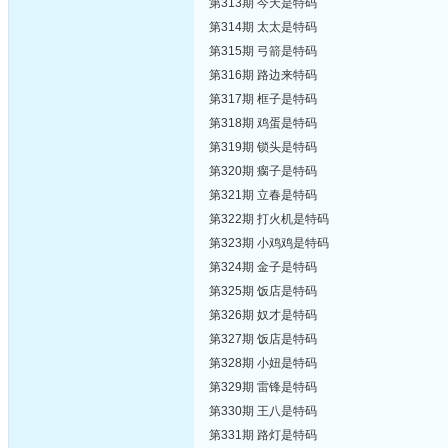
第313期 今天是特码
第314期 太太是特码
第315期 弓箭是特码
第316期 路边来特码
第317期 框子是特码
第318期 鸡蛋是特码
第319期 锁头是特码
第320期 瘸子是特码
第321期 立春是特码
第322期 打火机是特码
第323期 小鸡鸡是特码
第324期 金子是特码
第325期 饭店是特码
第326期 奴才是特码
第327期 饭店是特码
第328期 小妞是特码
第329期 雷锋是特码
第330期 王八是特码
第331期 路灯是特码