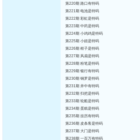
第220期 路口有特码
第221期 电池是特码
第222期 彩虹是特码
第223期 中药是特码
第224期 小鸡鸡是特码
第225期 小妞是特码
第226期 框子是特码
第227期 风扇是特码
第228期 粉笔是特码
第229期 银行有特码
第230期 铜罗是特码
第231期 井中有特码
第232期 扫把是特码
第233期 轮船是特码
第234期 蛋糕是特码
第235期 挂历有特码
第236期 皮条客是特码
第237期 大门是特码
第238期 一百万有特码