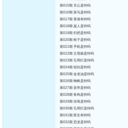
第015期 关公是特码
第016期 斑马是特码
第017期 香港有特码
第018期 超人是特码
第019期 扫把是特码
第020期 框子是特码
第021期 手机是特码
第022期 丈母娘是特码
第023期 孔明灯是特码
第024期 钮扣是特码
第025期 金龙油是特码
第026期 蜘蛛是特码
第027期 皇帝是特码
第028期 鱼钩是特码
第029期 珍珠是特码
第030期 孔明灯是特码
第031期 医生有特码
第032期 恐龙是特码