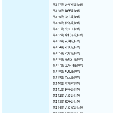
第127期 曾英权是特码
第128期 钢琴是特码
第129期 花儿是特码
第130期 粉笔是特码
第131期 北京有特码
第132期 摩托车是特码
第133期 花圈是特码
第134期 市长是特码
第135期 汽球是特码
第136期 温度计是特码
第137期 太平间是特码
第138期 凤凰是特码
第139期 恐龙是特码
第140期 港澳有特码
第141期 铲子是特码
第142期 八路是特码
第143期 瘸子是特码
第144期 八路军是特码