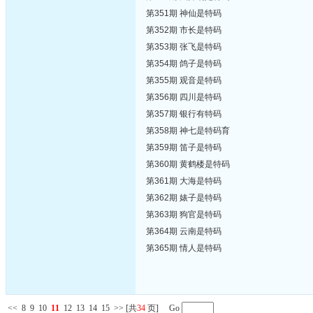
第351期 神仙是特码
第352期 市长是特码
第353期 张飞是特码
第354期 鸽子是特码
第355期 观音是特码
第356期 四川是特码
第357期 银行有特码
第358期 神七是特码育
第359期 笛子是特码
第360期 黄鹤楼是特码
第361期 大海是特码
第362期 婊子是特码
第363期 狗官是特码
第364期 云南是特码
第365期 情人是特码
<<
8
9
10
11
12
13
14
15
>>
[共
34
页] Go