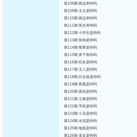
第108期 路边来特码
第109期 太太是特码
第110期 路边来特码
第111期 医生有特码
第112期 小学生是特码
第113期 鱼钩是特码
第114期 熊掌是特码
第115期 床下有特码
第116期 织女是特码
第117期 王八是特码
第118期 白头翁是特码
第119期 凤凰是特码
第120期 面包是特码
第121期 立春是特码
第122期 手机是特码
第123期 小丑是特码
第124期 水泥是特码
第125期 电线是特码
第126期 圣女是特码