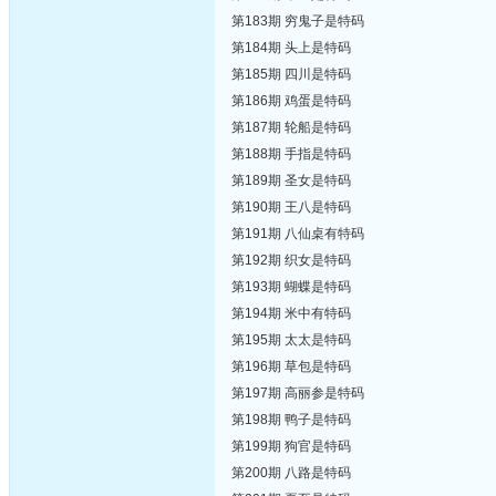
第183期 穷鬼子是特码
第184期 头上是特码
第185期 四川是特码
第186期 鸡蛋是特码
第187期 轮船是特码
第188期 手指是特码
第189期 圣女是特码
第190期 王八是特码
第191期 八仙桌有特码
第192期 织女是特码
第193期 蝴蝶是特码
第194期 米中有特码
第195期 太太是特码
第196期 草包是特码
第197期 高丽参是特码
第198期 鸭子是特码
第199期 狗官是特码
第200期 八路是特码